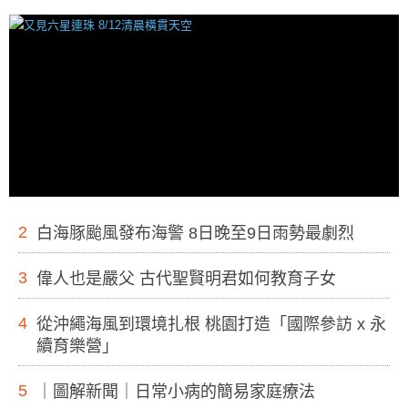
2
白海豚颱風發布海警 8日晚至9日雨勢最劇烈
3
偉人也是嚴父 古代聖賢明君如何教育子女
4
從沖繩海風到環境扎根 桃園打造「國際參訪 x 永
續育樂營」
5
｜圖解新聞｜日常小病的簡易家庭療法