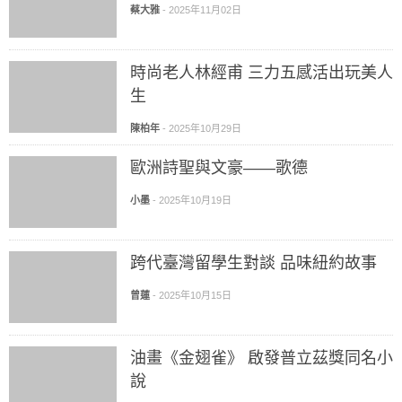
蔡大雅
-
2025年11月02日
時尚老人林經甫 三力五感活出玩美人
生
陳柏年
-
2025年10月29日
歐洲詩聖與文豪——歌德
小墨
-
2025年10月19日
跨代臺灣留學生對談 品味紐約故事
曾蓮
-
2025年10月15日
油畫《金翅雀》 啟發普立茲獎同名小
說