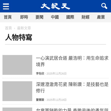
首頁
即時
要聞
中國
國際
財經
產業
首頁
最新文章
人物特寫
一心演武居合道 嚴浩明：用生命追求
境界
李怡欣
-
2025年11月26日
深邃澄澈青花瓷 陳新讚：是技藝也是
修行
董憓陵
-
2025年11月18日
女童軍餅乾的力量 香脆背後的勇氣與