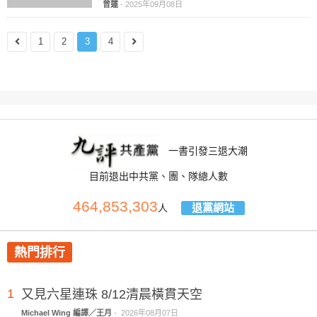
曾蓮
-
2025年09月08日
1
2
3
4
一書引發三退大潮
目前退出中共黨、團、隊總人數
464,853,303
退黨網站
人
熱門排行
1
又見六星連珠 8/12清晨橫貫天空
Michael Wing 編譯／王月
-
2026年08月07日