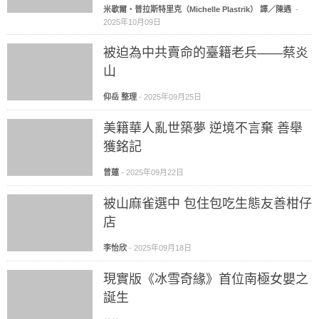
米歇爾‧普拉斯特里克（Michelle Plastrik） 譯／陳遇
-
2025年10月09日
被迫為中共賣命的臺籍老兵——蔡炎
山
仰岳 整理
-
2025年09月25日
美籍華人亂世築夢 逆境不言棄 善舉
獲銘記
曾蓮
-
2025年09月22日
被山麻雀選中 包住包吃生態友善柑仔
店
李怡欣
-
2025年09月18日
現實版《冰雪奇緣》首位南極女嬰之
誕生