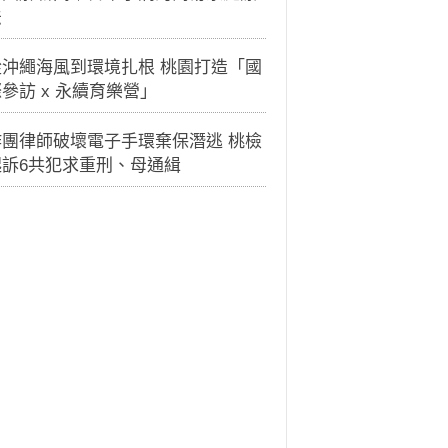
法
從沖繩海風到環境扎根 桃園打造「國
參訪 x 永續育樂營」
詐團律師破壞電子手環棄保潛逃 桃檢
起訴6共犯求重刑、母通緝