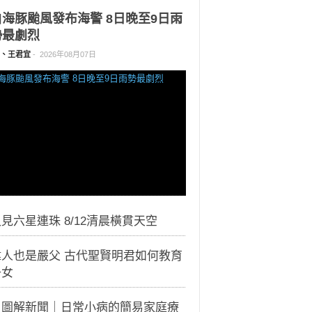
白海豚颱風發布海警 8日晚至9日雨
勢最劇烈
、王君宜
-
2026年08月07日
見六星連珠 8/12清晨橫貫天空
偉人也是嚴父 古代聖賢明君如何教育
子女
｜圖解新聞｜日常小病的簡易家庭療