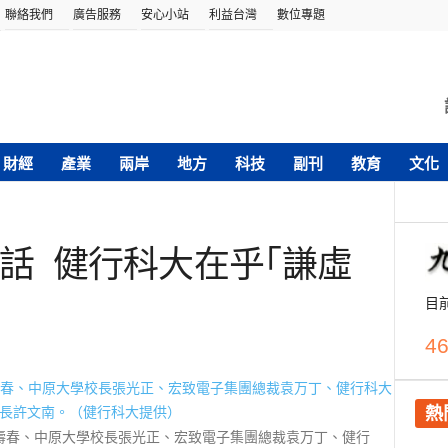
聯絡我們
廣告服務
安心小站
利益台灣
數位專題
財經
產業
兩岸
地方
科技
副刊
教育
文化
話 健行科大在乎｢謙虛
目
46
熱
壽春、中原大學校長張光正、宏致電子集團總裁袁万丁、健行