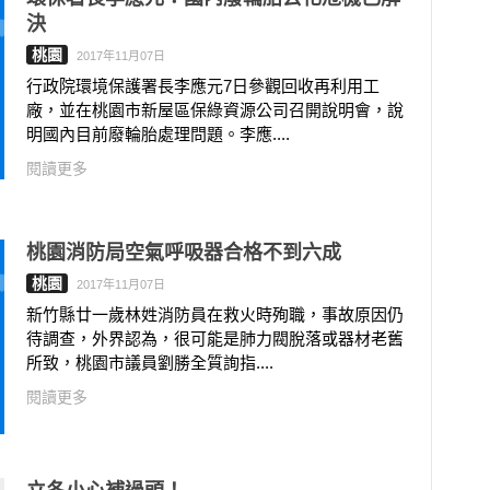
決
桃園
2017年11月07日
行政院環境保護署長李應元7日參觀回收再利用工
廠，並在桃園市新屋區保綠資源公司召開說明會，說
明國內目前廢輪胎處理問題。李應....
閱讀更多
桃園消防局空氣呼吸器合格不到六成
桃園
2017年11月07日
新竹縣廿一歲林姓消防員在救火時殉職，事故原因仍
待調查，外界認為，很可能是肺力閥脫落或器材老舊
所致，桃園市議員劉勝全質詢指....
閱讀更多