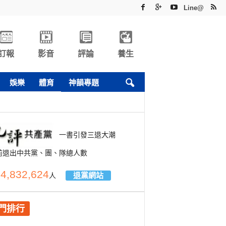
Line@
訂報
影音
評論
養生
娛樂
體育
神韻專題
一書引發三退大潮
前退出中共黨、團、隊總人數
4,832,624
退黨網站
人
門排行