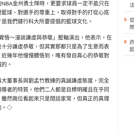
NBA金州勇士隊時，更要求球員一定不能只在
對籃球、對選手的尊重上，取得對手的打從心底
5
才是我們健行科大所要提倡的籃球文化。
際
的覺悟～漫談謙虛與恭敬」壓軸演出，他表示，在
6
也十分謙虛恭敬，但其實那都只是為了生意而表
。近幾年他慢慢體悟到，唯有發自真心的恭敬對
誠的。
科大董事長與劉孟竹教練的真誠謙虛態度，完全
領導者的特質，他們二人都是目標明確且在乎同
，雖然兩位看起來只是閒話家常，但真正的真理
的。◇