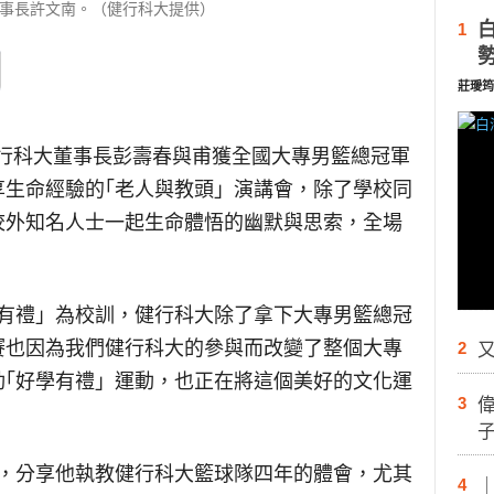
事長許文南。（健行科大提供）
1
莊璦筠
行科大董事長彭壽春與甫獲全國大專男籃總冠軍
享生命經驗的｢老人與教頭」演講會，除了學校同
校外知名人士一起生命體悟的幽默與思索，全場
學有禮」為校訓，健行科大除了拿下大專男籃總冠
賽也因為我們健行科大的參與而改變了整個大專
2
又
動｢好學有禮」運動，也正在將這個美好的文化運
3
題，分享他執教健行科大籃球隊四年的體會，尤其
4