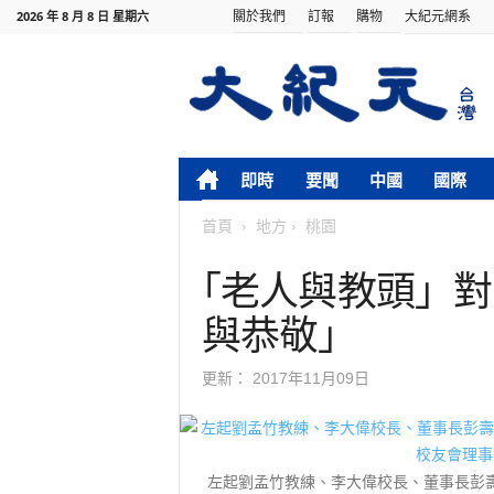
關於我們
訂報
購物
大紀元網系
2026 年 8 月 8 日 星期六
即時
要聞
中國
國際
首頁
地方
桃園
｢老人與教頭」對
與恭敬」
更新：
2017年11月09日
左起劉孟竹教練、李大偉校長、董事長彭