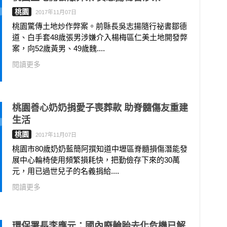
桃園
2017年11月07日
桃園驚傳土地炒作弊案。前縣長吳志揚隨行祕書鄒德
道、白手套48歲張男涉嫌介入楊梅區仁美土地開發弊
案，向52歲黃男、49歲魏....
閱讀更多
桃園善心奶奶捐愛子喪葬款 助脊髓傷友重建
生活
桃園
2017年11月07日
桃園市80歲奶奶藍簡阿撰知道中壢區脊髓損傷潛能發
展中心輪椅使用頻繁損耗快，把勤儉存下來的30萬
元，用已過世兒子的名義捐給....
閱讀更多
環保署長李應元：國內廢輪胎去化危機已解