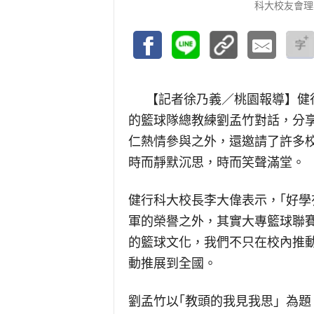
科大校友會理
【記者徐乃義／桃園報導】
健
的籃球隊總教練劉孟竹對話，分
仁熱情參與之外，還邀請了許多
時而靜默沉思，時而笑聲滿堂。
健行科大校長李大偉表示，｢好
軍的榮譽之外，其實大專籃球聯
的籃球文化，我們不只在校內推
動推展到全國。
劉孟竹以｢教頭的我見我思」為