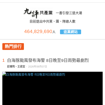
一書引發三退大潮
目前退出中共黨、團、隊總人數
464,829,690
退黨網站
人
熱門排行
1
白海豚颱風發布海警 8日晚至9日雨勢最劇烈
莊璦筠、王君宜
-
2026年08月07日