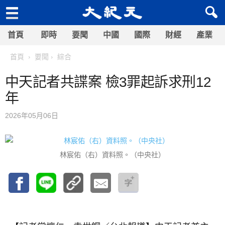
首頁
即時
要聞
中國
國際
財經
產業
首頁
要聞
綜合
中天記者共諜案 檢3罪起訴求刑12
年
2026年05月06日
林宸佑（右）資料照。（中央社）