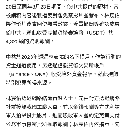
20日至同年8月23日期間，依中共提供的題材、審
核講稿內容後製播反對罷免案影片並發布。林宸佑
製作影片後會回傳觀看數據、流量擷圖等確認成果
給中共，藉此收受虛擬貨幣泰達幣（USDT）共
4,325顆的資助報酬。
中共於2023年透過林宸佑的名下帳戶，作為行賄的
資金通道使用，另透過虛擬貨幣交易所帳戶
（Binance、OKX）收受境外資金報酬，藉此掩飾
特別犯罪所得來源。
林宸佑透過網路結識黃姓人士，先由對方透過網路
社群接觸我國軍職人員，並以金錢報酬等方式利誘
軍人拍攝投共影片，進而吸收軍人並約定蒐集交付
公務軍事機密資料換取報酬；林宸佑再依指示，先