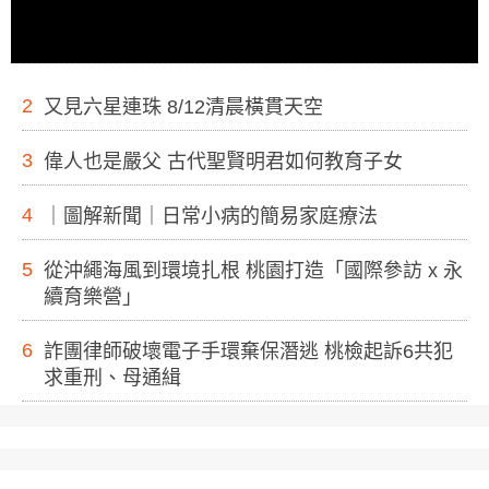
2
又見六星連珠 8/12清晨橫貫天空
3
偉人也是嚴父 古代聖賢明君如何教育子女
4
｜圖解新聞｜日常小病的簡易家庭療法
5
從沖繩海風到環境扎根 桃園打造「國際參訪 x 永
續育樂營」
6
詐團律師破壞電子手環棄保潛逃 桃檢起訴6共犯
求重刑、母通緝