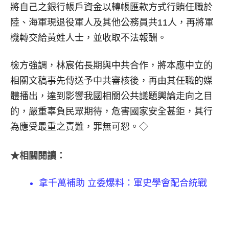
將自己之銀行帳戶資金以轉帳匯款方式行賄任職於
陸、海軍現退役軍人及其他公務員共11人，再將軍
機轉交給黃姓人士，並收取不法報酬。
檢方強調，林宸佑長期與中共合作，將本應中立的
相關文稿事先傳送予中共審核後，再由其任職的媒
體播出，達到影響我國相關公共議題輿論走向之目
的，嚴重辜負民眾期待，危害國家安全甚鉅，其行
為應受最重之責難，罪無可恕。◇
★相關閱讀：
拿千萬補助 立委爆料：軍史學會配合統戰