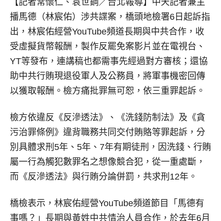
【記者常懷仁、袁世鋼／台北報導】
中天記者兼主
播馬德（林宸佑）涉共諜案，橋頭地檢署6日起訴指
出，林宸佑經營YouTube頻道長期與中共合作，收
受虛擬貨幣報酬，製作反罷免案影片並在電視台、
YT等發布，連講稿也都需事先經過對方審核；還協
助中共行賄現退役軍人及公務員，將軍事機密回傳
以獲取報酬。檢方痛批罪無可恕，依三重罪起訴。
檢方依違反《反滲透法》、《洗錢防制法》及《貪
污治罪條例》違背職務共同交付賄賂等罪起訴，分
別具體求刑5年、5年、7年有期徒刑，因洗錢、行賄
屬一行為觸犯數罪名之想像競合犯，從一重處斷，
而《反滲透法》與行賄分論併罰，共求刑12年。
橋檢表示，林宸佑經營YouTube頻道節目「馬德有
事嗎？」長期與黃姓中共情治人員合作，於去年6月