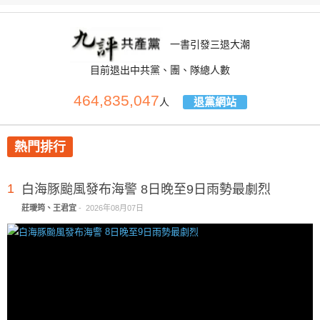
一書引發三退大潮
目前退出中共黨、團、隊總人數
464,835,047
退黨網站
人
熱門排行
1
白海豚颱風發布海警 8日晚至9日雨勢最劇烈
莊璦筠、王君宜
-
2026年08月07日