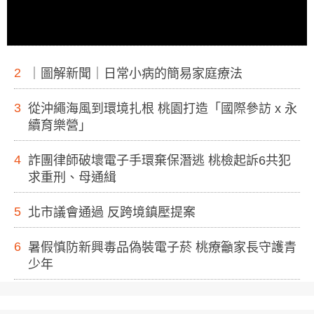
2
｜圖解新聞｜日常小病的簡易家庭療法
3
從沖繩海風到環境扎根 桃園打造「國際參訪 x 永
續育樂營」
4
詐團律師破壞電子手環棄保潛逃 桃檢起訴6共犯
求重刑、母通緝
5
北市議會通過 反跨境鎮壓提案
6
暑假慎防新興毒品偽裝電子菸 桃療籲家長守護青
少年