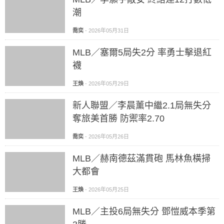
潮
喬奕
-
2026年05月31日
MLB／塞爾5局失2分 率勇士擊退紅
襪
王煥
-
2026年05月29日
新人聯盟／李晨薰中繼2.1局無失分
奪旅美首勝 防禦率2.70
喬奕
-
2026年05月26日
MLB／赫南德茲滿貫砲 馬林魚橫掃
大都會
王煥
-
2026年05月25日
MLB／主投6局無失分 鄧愷威本季第