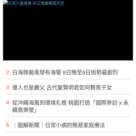
2
白海豚颱風發布海警 8日晚至9日雨勢最劇烈
3
偉人也是嚴父 古代聖賢明君如何教育子女
4
從沖繩海風到環境扎根 桃園打造「國際參訪 x 永
續育樂營」
5
｜圖解新聞｜日常小病的簡易家庭療法