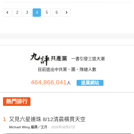
2
3
4
5
6
一書引發三退大潮
目前退出中共黨、團、隊總人數
464,866,041
退黨網站
人
熱門排行
1
又見六星連珠 8/12清晨橫貫天空
Michael Wing 編譯／王月
-
2026年08月07日