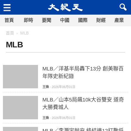
首頁
即時
要聞
中國
國際
財經
產業
首頁
MLB
MLB
MLB／洋基半局轟下13分 創美聯百
年隊史新紀錄
王煥
-
2026年06月01日
MLB／山本5局飆10k大谷雙安 道奇
大勝費城人
王煥
-
2026年06月01日
MLB／李灝宇敲安 終結連12打數低