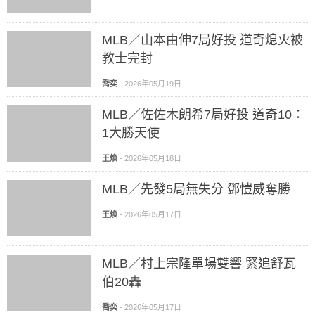
MLB／山本由伸7局好投 道奇熄火被
教士完封
喬奕
-
2026年05月19日
MLB／佐佐木朗希7局好投 道奇10：
1大勝天使
王煥
-
2026年05月18日
MLB／先發5局無失分 鄧愷威奪勝
王煥
-
2026年05月17日
MLB／村上宗隆單場雙響 緊追舒瓦
伯20轟
喬奕
-
2026年05月17日