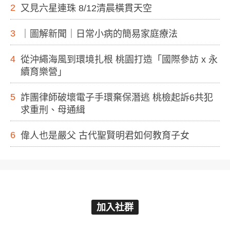
2
又見六星連珠 8/12清晨橫貫天空
3
｜圖解新聞｜日常小病的簡易家庭療法
4
從沖繩海風到環境扎根 桃園打造「國際參訪 x 永
續育樂營」
5
詐團律師破壞電子手環棄保潛逃 桃檢起訴6共犯
求重刑、母通緝
6
偉人也是嚴父 古代聖賢明君如何教育子女
加入社群