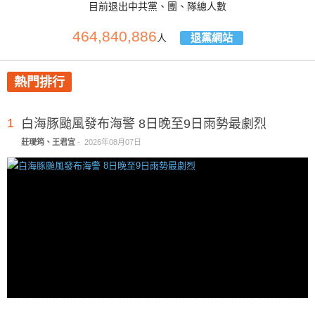
目前退出中共黨、團、隊總人數
464,840,886
退黨網站
人
熱門排行
1
白海豚颱風發布海警 8日晚至9日雨勢最劇烈
莊璦筠、王君宜
-
2026年08月07日