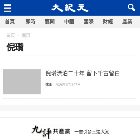
首頁
即時
要聞
中國
國際
財經
產業
首頁
倪瓚
倪瓚
倪瓚漂泊二十年 留下千古留白
遠山
-
2026年07月07日
一書引發三退大潮