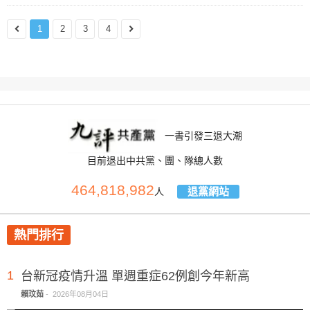
1
2
3
4
一書引發三退大潮
目前退出中共黨、團、隊總人數
464,818,982
退黨網站
人
熱門排行
1
台新冠疫情升溫 單週重症62例創今年新高
賴玟茹
-
2026年08月04日