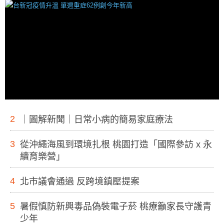
2
｜圖解新聞｜日常小病的簡易家庭療法
3
從沖繩海風到環境扎根 桃園打造「國際參訪 x 永
續育樂營」
4
北市議會通過 反跨境鎮壓提案
5
暑假慎防新興毒品偽裝電子菸 桃療籲家長守護青
少年