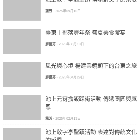
龍芳
-
2025年09月16日
臺東｜部落豐年祭 盛夏美食饗宴
廖儷芬
-
2025年08月19日
風光與心境 楊建業鏡頭下的台東之旅
廖儷芬
-
2025年04月29日
池上元宵擔飯踩街活動 傳遞團圓與感
恩
龍芳
-
2025年02月13日
池上敬字亭聖蹟活動 表達對傳統文化