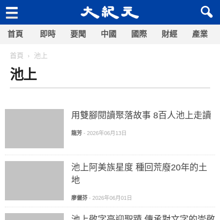
首頁
即時
要聞
中國
國際
財經
產業
首頁
池上
池上
用雙腳閱讀聚落故事 8百人池上走讀
龍芳
-
2026年06月13日
池上阿美族星度 種回荒廢20年的土
地
廖儷芬
-
2026年06月01日
池上敬字亭迎聖蹟 傳承對文字的崇敬