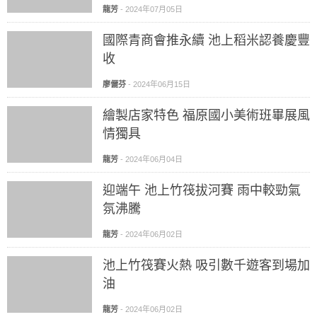
龍芳
-
2024年07月05日
國際青商會推永續 池上稻米認養慶豐
收
廖儷芬
-
2024年06月15日
繪製店家特色 福原國小美術班畢展風
情獨具
龍芳
-
2024年06月04日
迎端午 池上竹筏拔河賽 雨中較勁氣
氛沸騰
龍芳
-
2024年06月02日
池上竹筏賽火熱 吸引數千遊客到場加
油
龍芳
-
2024年06月02日