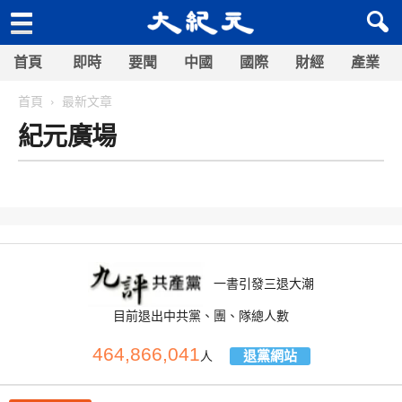
首頁
即時
要聞
中國
國際
財經
產業
首頁
最新文章
紀元廣場
一書引發三退大潮
目前退出中共黨、團、隊總人數
464,866,041
退黨網站
人