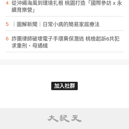
4
從沖繩海風到環境扎根 桃園打造「國際參訪 x 永
續育樂營」
5
｜圖解新聞｜日常小病的簡易家庭療法
6
詐團律師破壞電子手環棄保潛逃 桃檢起訴6共犯
求重刑、母通緝
加入社群