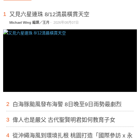
1
又見六星連珠 8/12清晨橫貫天空
Michael Wing 編譯／王月
-
2026年08月07日
2
白海豚颱風發布海警 8日晚至9日雨勢最劇烈
3
偉人也是嚴父 古代聖賢明君如何教育子女
4
從沖繩海風到環境扎根 桃園打造「國際參訪 x 永