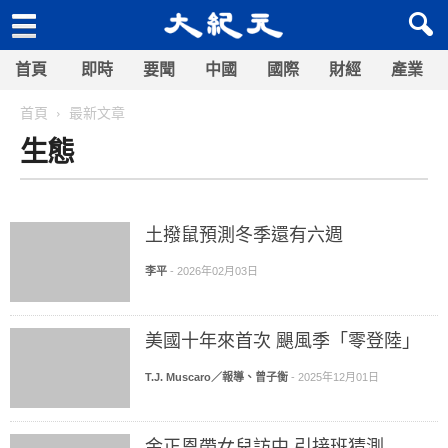
首頁
即時
要聞
中國
國際
財經
產業
首頁
最新文章
生態
土撥鼠預測冬季還有六週
李平
-
2026年02月03日
美國十年來首次 颶風季「零登陸」
T.J. Muscaro／報導、曾子衡
-
2025年12月01日
金正恩帶女兒訪中 引接班猜測