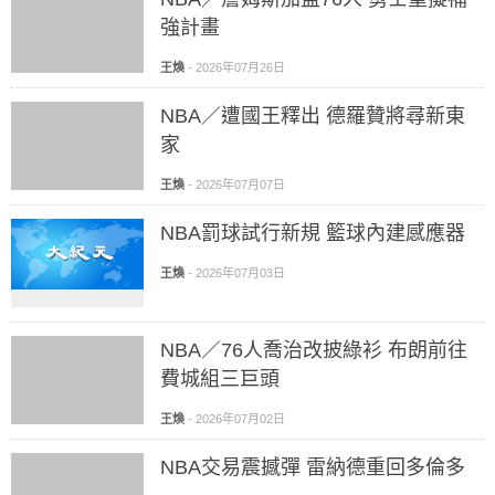
強計畫
王煥
-
2026年07月26日
NBA／遭國王釋出 德羅贊將尋新東
家
王煥
-
2026年07月07日
NBA罰球試行新規 籃球內建感應器
王煥
-
2026年07月03日
NBA／76人喬治改披綠衫 布朗前往
費城組三巨頭
王煥
-
2026年07月02日
NBA交易震撼彈 雷納德重回多倫多