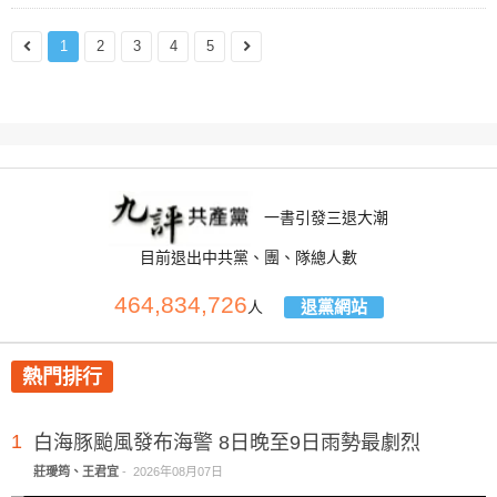
1
2
3
4
5
一書引發三退大潮
目前退出中共黨、團、隊總人數
464,834,726
退黨網站
人
熱門排行
1
白海豚颱風發布海警 8日晚至9日雨勢最劇烈
莊璦筠、王君宜
-
2026年08月07日