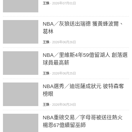
王煥
-
2026年07月01日
NBA／灰狼送出瑞德 獲黃蜂波爾、
葛林
王煥
-
2026年06月26日
NBA／里維斯4年59億留湖人 創落選
球員最高薪
王煥
-
2026年06月25日
NBA選秀／迪班薩成狀元 彼特森奪
榜眼
王煥
-
2026年06月24日
NBA重磅交易／字母哥被送往熱火
楊恩67億續留巫師