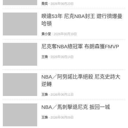
喬奕
-
2026年06月23日
睽違53年 尼克NBA封王 遊行擠爆曼
哈頓
黃小堂
-
2026年06月19日
尼克奪NBA總冠軍 布朗森獲FMVP
王煥
-
2026年06月14日
NBA／阿努諾比準絕殺 尼克史詩大
逆轉
王煥
-
2026年06月11日
NBA／馬刺擊退尼克 扳回一城
王煥
-
2026年06月09日