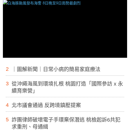
2
｜圖解新聞｜日常小病的簡易家庭療法
3
從沖繩海風到環境扎根 桃園打造「國際參訪 x 永
續育樂營」
4
北市議會通過 反跨境鎮壓提案
5
詐團律師破壞電子手環棄保潛逃 桃檢起訴6共犯
求重刑、母通緝