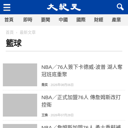
首頁
即時
要聞
中國
國際
財經
產業
首頁
最新文章
籃球
NBA／76人簽下卡德威-波普 湖人奪
冠班底重聚
喬奕
-
2026年08月06日
NBA／正式加盟76人 傳詹姆斯改打
控衛
王煥
-
2026年07月28日
NBA／詹姆斯加盟76人 勇士重擬補