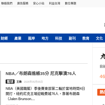
聯絡我們
廣告服務
安心小站
利益台灣
數位專題
財經
產業
兩岸
地方
科技
副刊
教育
文化
目
NBA／布朗森進帳35分 尼克擊潰76人
46
籃球
王煥
-
2026年05月05日
NBA（美國職籃）季後賽東部第二輪於當地時間4日
熱
開打，紐約尼克主場迎戰費城76人，靠著布朗森
（Jalen Brunson....