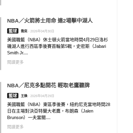
NBA／火箭將士用命 連2場擊中湖人
籃球
喬奕
-
2026年04月30日
美國職籃（NBA）休士頓火箭當地時間4月29日洛杉
磯湖人進行西區季後賽首輪第5戰，史密斯（Jabari
Smith Jr....
閱讀更多
NBA／尼克多點開花 輕取老鷹聽牌
籃球
王煥
-
2026年04月29日
美國職籃（NBA）東區季後賽，紐約尼克當地時間28
日在主場對決亞特蘭大老鷹，布朗森（Jalen
Brunson）一夫當關....
閱讀更多