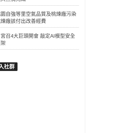
桃園自強等里空氣品質及桃煉廠污染
桃煉廠該付出改善經費
宮召4大巨頭開會 敲定AI模型安全
框架
入社群