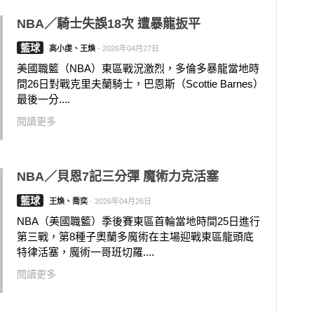
NBA／騎士失誤18次 遭暴龍扳平
籃球
高小虔、王煥
-
2026年04月27日
美國職籃（NBA）東區戰況激烈，多倫多暴龍當地時
間26日對戰克里夫蘭騎士，巴恩斯（Scottie Barnes）
最後一分....
閱讀更多
NBA／貝恩7記三分彈 魔術力克活塞
籃球
王煥、喬奕
-
2026年04月26日
NBA（美國職籃）季後賽東區首輪當地時間25日進行
第三戰，第8種子奧蘭多魔術在主場迎戰東區龍頭底
特律活塞，魔術一哥班切羅....
閱讀更多