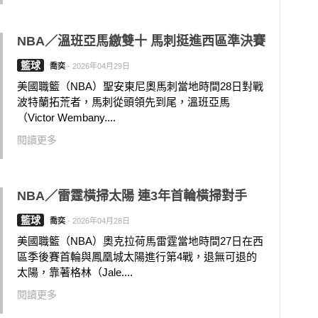
NBA／溫班亞馬繳雙十 馬刺挺進西區準決賽
籃球
喬奕
-
2026年04月29日
美國職籃（NBA）聖安東尼奧馬刺當地時間28日對戰
波特蘭拓荒者，馬刺從頭領先到尾，溫班亞馬
（Victor Wembany....
閱讀更多
NBA／雷霆橫掃太陽 連3年首輪橫掃對手
籃球
喬奕
-
2026年04月28日
美國職籃（NBA）奧克拉荷馬雷霆當地時間27日在西
區季後賽首輪與鳳凰城太陽進行第4戰，退無可退的
太陽，靠著格林（Jale....
閱讀更多