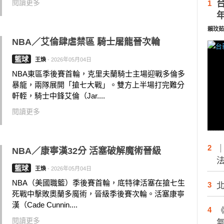
閱讀更多
1
賴玟茹
NBA／艾倫肆虐禁區 騎士屠龍晉次輪
籃球
王煥
-
2026年05月04日
NBA東區季後賽首輪，克里夫蘭騎士主場迎戰多倫多
暴龍，兩隊展開「搶七大戰」。雙方上半場打完難分
軒輊，騎士中鋒艾倫（Jar....
閱讀更多
2
NBA／康寧漢32分 活塞破解魔術晉級
籃球
王煥
-
2026年05月04日
NBA（美國職籃）季後賽首輪，底特律活塞在搶七生
3
死戰中擊敗奧蘭多魔術，晉級季後賽次輪。活塞康寧
漢（Cade Cunnin....
4
閱讀更多