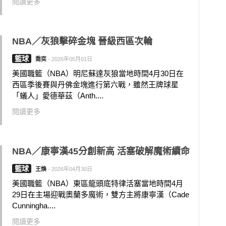
閱讀更多
NBA／灰狼擊碎金塊 晉級西區次輪
籃球
喬奕
-
2026年05月01日
美國職籃（NBA）明尼蘇達灰狼當地時間4月30日在
西區季後賽與丹佛金塊進行第六戰，雖然王牌球星
「蟻人」愛德華茲（Anth....
閱讀更多
NBA／康寧漢45分創新高 活塞破解魔術續命
籃球
王煥
-
2026年04月30日
美國職籃（NBA）東區龍頭底特律活塞當地時間4月
29日在主場迎戰奧蘭多魔術，雙方主將康寧漢（Cade
Cunningha....
閱讀更多