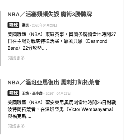
NBA／活塞頻頻失誤 魔術3勝聽牌
籃球
喬奕
-
2026年04月28日
美國職籃（NBA）東區賽事，奧蘭多魔術當地時間27
日在主場對戰底特律活塞，靠著貝恩（Desmond
Bane）22分攻勢....
閱讀更多
NBA／溫班亞馬復出 馬刺打趴拓荒者
籃球
王煥、高小虔
-
2026年04月27日
美國職籃（NBA）聖安東尼奧馬刺當地時間26日對戰
波特蘭拓荒者，在溫班亞馬（Victor Wembanyama）
與福克斯....
閱讀更多