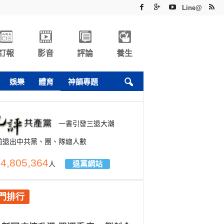
Line@
訂報
影音
評論
養生
娛樂
體育
神韻專題
一書引發三退大潮
前退出中共黨、團、隊總人數
4,805,364
退黨網站
人
門排行