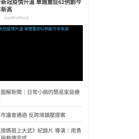
台新冠疫情升溫 單週重症62例創今
年新高
-
2026年08月04日
｜圖解新聞｜日常小病的簡易家庭療
法
北市議會通過 反跨境鎮壓提案
《揹媽祖上大武》紀錄片 導演：用勇
氣與熱情完成