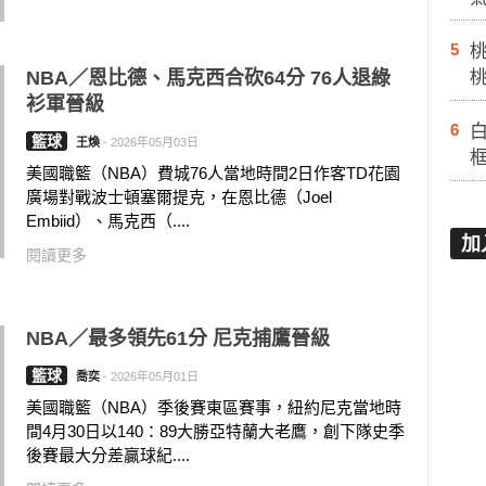
5
NBA／恩比德、馬克西合砍64分 76人退綠
衫軍晉級
6
白
籃球
王煥
-
2026年05月03日
美國職籃（NBA）費城76人當地時間2日作客TD花園
廣場對戰波士頓塞爾提克，在恩比德（Joel
Embiid）、馬克西（....
加
閱讀更多
NBA／最多領先61分 尼克捕鷹晉級
籃球
喬奕
-
2026年05月01日
美國職籃（NBA）季後賽東區賽事，紐約尼克當地時
間4月30日以140：89大勝亞特蘭大老鷹，創下隊史季
後賽最大分差贏球紀....