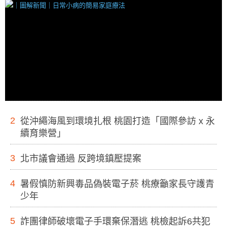
2
從沖繩海風到環境扎根 桃園打造「國際參訪 x 永
續育樂營」
3
北市議會通過 反跨境鎮壓提案
4
暑假慎防新興毒品偽裝電子菸 桃療籲家長守護青
少年
5
詐團律師破壞電子手環棄保潛逃 桃檢起訴6共犯