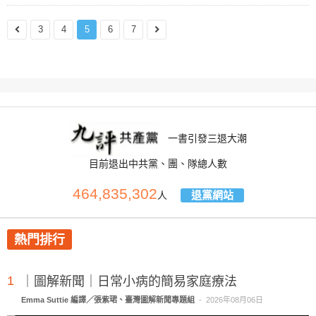
3
4
5
6
7
一書引發三退大潮
目前退出中共黨、團、隊總人數
464,835,302
退黨網站
人
熱門排行
1
｜圖解新聞｜日常小病的簡易家庭療法
Emma Suttie 編譯／張紫珺、臺灣圖解新聞專題組
-
2026年08月06日