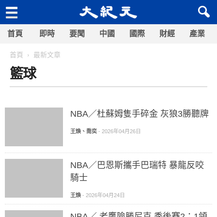
首頁
即時
要聞
中國
國際
財經
產業
首頁
最新文章
籃球
NBA／杜蘇姆隻手碎金 灰狼3勝聽牌
王煥、喬奕
-
2026年04月26日
NBA／巴恩斯攜手巴瑞特 暴龍反咬
騎士
王煥
-
2026年04月24日
NBA／ 老鷹險勝尼克 季後賽2：1領