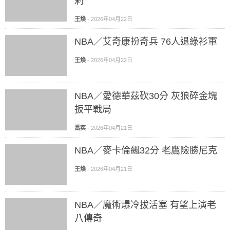
剌
王煥
-
2026年04月22日
NBA／艾奇康扮奇兵 76人退綠衫軍
王煥
-
2026年04月22日
NBA／愛德華茲砍30分 灰狼碎金塊
扳平戰局
喬奕
-
2026年04月21日
NBA／麥卡倫飆32分 老鷹險勝尼克
王煥
-
2026年04月21日
NBA／魔術爆冷拔活塞 有望上演老
八傳奇