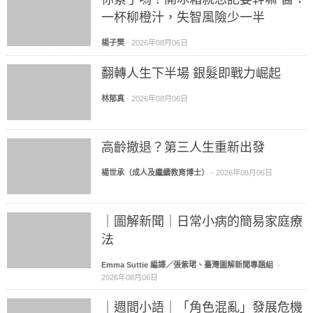
一杯柳橙汁，失智風險少一半
楊子樊
-
2026年08月06日
翻轉人生下半場 銀髮即戰力崛起
林郁真
-
2026年08月06日
高齡撤退？第三人生重新出發
楊世承（成人及繼續教育博士）
-
2026年08月06日
｜圖解新聞｜日常小病的簡易家庭療
法
Emma Suttie 編譯／張紫珺、臺灣圖解新聞專題組
-
2026年08月06日
｜週間小語｜「角色混亂」發展危機