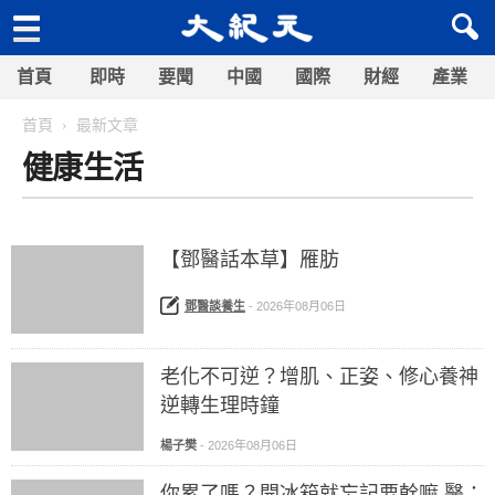
首頁
即時
要聞
中國
國際
財經
產業
首頁
最新文章
健康生活
【鄧醫話本草】雁肪
鄧醫談養生
-
2026年08月06日
老化不可逆？增肌、正姿、修心養神
逆轉生理時鐘
楊子樊
-
2026年08月06日
你累了嗎？開冰箱就忘記要幹嘛 醫：