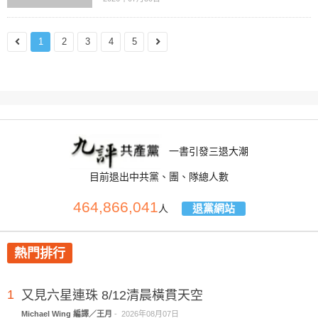
1
2
3
4
5
一書引發三退大潮
目前退出中共黨、團、隊總人數
464,866,041
退黨網站
人
熱門排行
1
又見六星連珠 8/12清晨橫貫天空
Michael Wing 編譯／王月
-
2026年08月07日