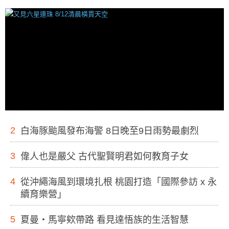
2
白海豚颱風發布海警 8日晚至9日雨勢最劇烈
3
偉人也是嚴父 古代聖賢明君如何教育子女
4
從沖繩海風到環境扎根 桃園打造「國際參訪 x 永
續育樂營」
5
夏曼・馬寧欸帶路 看見達悟族的生活智慧