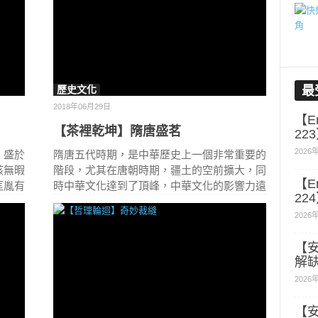
歷史文化
最
2018年06月29日
【En
【茶裡乾坤】隋唐盛茗
22
2026
，盛於
隋唐五代時期，是中華歷史上一個非常重要的
該無暇
階段，尤其在唐朝時期，疆土的空前擴大，同
【En
匡胤有
時中華文化達到了頂峰，中華文化的影響力遠
22
2026
【
解
2026
【