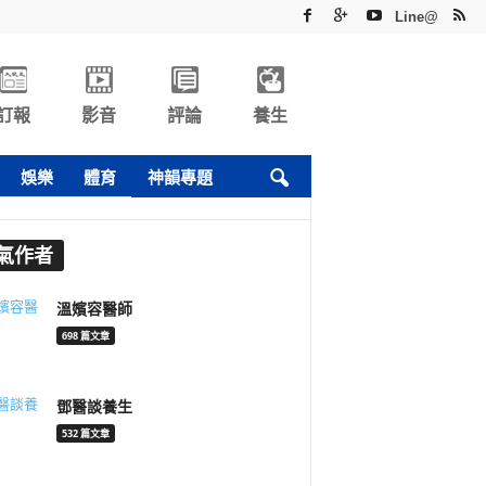
Line@
訂報
影音
評論
養生
娛樂
體育
神韻專題
氣作者
溫嬪容醫師
698 篇文章
鄧醫談養生
532 篇文章