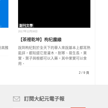
副刊文學
2017年12月08日
【茶裡乾坤】枸杞塵緣
份高雅
說到枸杞對於全天下的華人來說基本上都耳熟
能詳，都知道它是灌木，耐寒、易生長，果
實、葉子與根都可以入藥。其中果實可以食
用、
2 / 9 頁
訂閱大紀元電子報