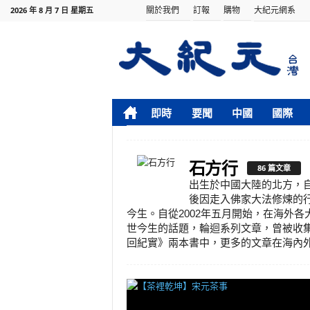
關於我們
訂報
購物
大紀元網系
2026 年 8 月 7 日 星期五
即時
要聞
中國
國際
石方行
86 篇文章
出生於中國大陸的北方，
後因走入佛家大法修煉的
今生。自從2002年五月開始，在海外
世今生的話題，輪迴系列文章，曾被收
回紀實》兩本書中，更多的文章在海內