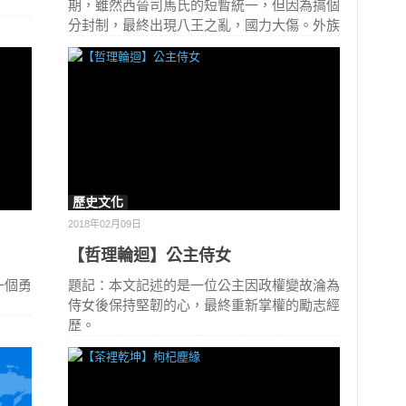
：
期，雖然西晉司馬氏的短暫統一，但因為搞個
分封制，最終出現八王之亂，國力大傷。外族
歷史文化
2018年02月09日
【哲理輪迴】公主侍女
一個勇
題記：本文記述的是一位公主因政權變故淪為
侍女後保持堅韌的心，最終重新掌權的勵志經
歷。