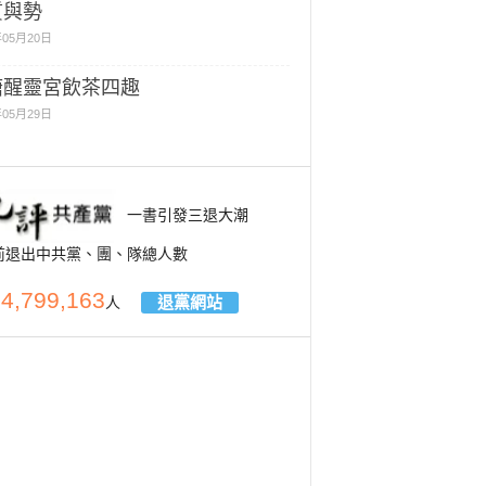
質與勢
年05月20日
塘醒靈宮飲茶四趣
年05月29日
一書引發三退大潮
前退出中共黨、團、隊總人數
4,799,163
退黨網站
人