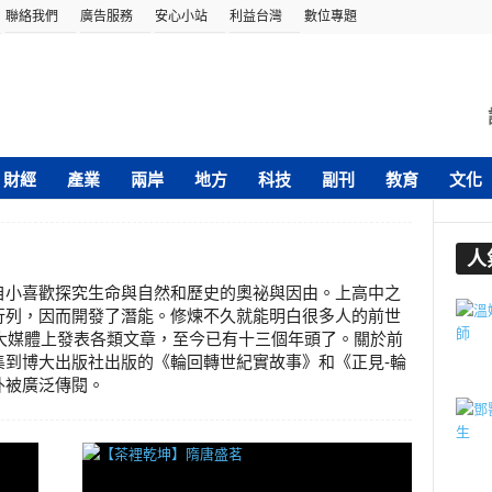
聯絡我們
廣告服務
安心小站
利益台灣
數位專題
財經
產業
兩岸
地方
科技
副刊
教育
文化
人
自小喜歡探究生命與自然和歷史的奧祕與因由。上高中之
行列，因而開發了潛能。修煉不久就能明白很多人的前世
各大媒體上發表各類文章，至今已有十三個年頭了。關於前
集到博大出版社出版的《輪回轉世紀實故事》和《正見-輪
外被廣泛傳閱。