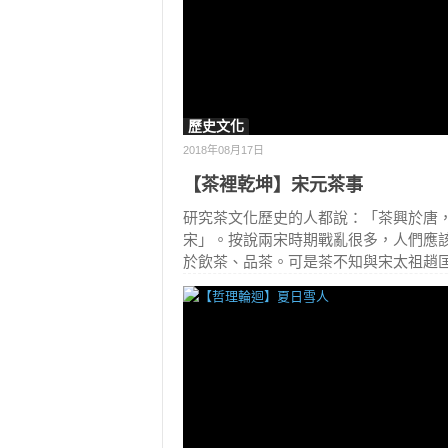
歷史文化
2018年08月17日
【茶裡乾坤】宋元茶事
研究茶文化歷史的人都說：「茶興於唐
宋」。按說兩宋時期戰亂很多，人們應
於飲茶、品茶。可是茶不知與宋太祖趙