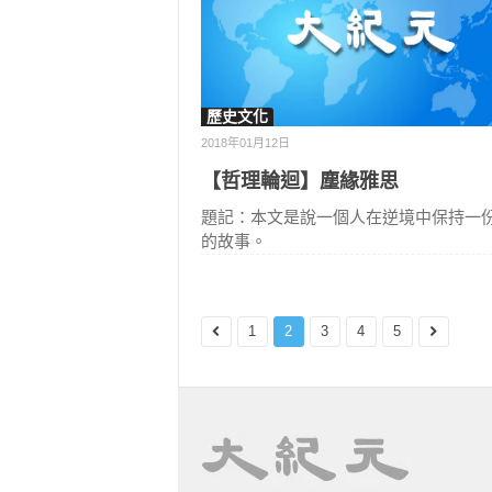
歷史文化
2018年01月12日
【哲理輪迴】塵緣雅思
題記：本文是說一個人在逆境中保持一
的故事。
1
2
3
4
5