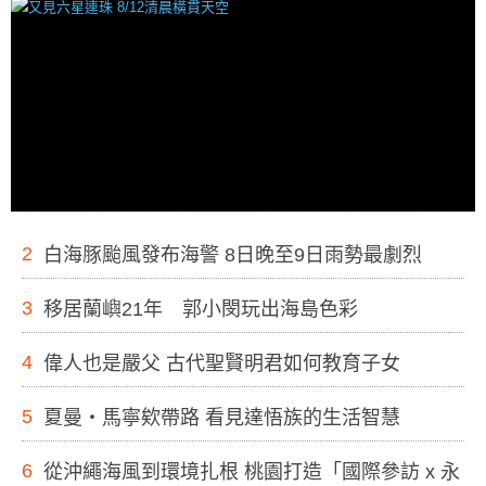
2
白海豚颱風發布海警 8日晚至9日雨勢最劇烈
3
移居蘭嶼21年 郭小閔玩出海島色彩
4
偉人也是嚴父 古代聖賢明君如何教育子女
5
夏曼・馬寧欸帶路 看見達悟族的生活智慧
6
從沖繩海風到環境扎根 桃園打造「國際參訪 x 永