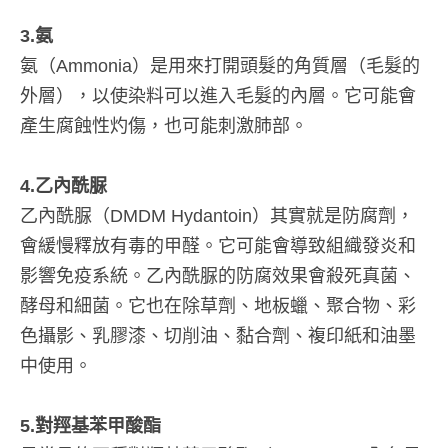
3.氨
氨（Ammonia）是用來打開頭髮的角質層（毛髮的
外層），以使染料可以進入毛髮的內層。它可能會
產生腐蝕性灼傷，也可能刺激肺部。
4.乙內酰脲
乙內酰脲（DMDM Hydantoin）其實就是防腐劑，
會緩慢釋放有毒的甲醛。它可能會導致組織發炎和
影響免疫系統。乙內酰脲的防腐效果會殺死真菌、
酵母和細菌。它也在除草劑、地板蠟、聚合物、彩
色攝影、乳膠漆、切削油、黏合劑、複印紙和油墨
中使用。
5.對羥基苯甲酸酯