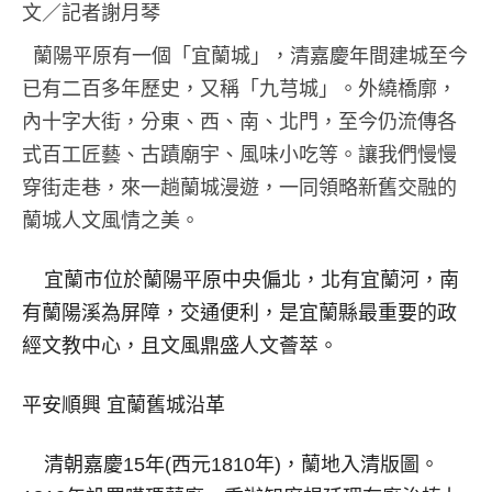
文／記者謝月琴
蘭陽平原有一個「宜蘭城」，清嘉慶年間建城至今
已有二百多年歷史，又稱「九芎城」。外繞橋廓，
內十字大街，分東、西、南、北門，至今仍流傳各
式百工匠藝、古蹟廟宇、風味小吃等。讓我們慢慢
穿街走巷，來一趟蘭城漫遊，一同領略新舊交融的
蘭城人文風情之美。
宜蘭市位於蘭陽平原中央偏北，北有宜蘭河，南
有蘭陽溪為屏障，交通便利，是宜蘭縣最重要的政
經文教中心，且文風鼎盛人文薈萃。
平安順興 宜蘭舊城沿革
清朝嘉慶15年(西元1810年)，蘭地入清版圖。