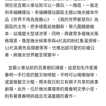
現在從宜蘭火車站就可以一路玩，一路逛，一直走
到幸福轉運站。幸福轉運站園區主題以幾米繪本作
品《世界不用為我擔心》、《我的世界都是你》為
園區的主角。把多樣舊設施翻新，舉凡圍牆變繪
本、站場變大型球池等，同時，興建眾多樣幾米風
格場景，像是幾米候車亭與4尺高的粉紅象溜滑梯、
12尺高黃色長頸鹿等等，也推出超可愛的彩繪公
車，將幾米世界搬至現實中。
宜蘭火車站前的百果樹紅磚屋，這是知名作家黃
春明一手打造的藝文咖啡館，平時可以喝喝咖啡，
或當做藝文沙龍，周末假日則又有親子共享的故事
劇場。此外，位於幾米廣場旁的黃春明文學小徑，
則有著黃春明詼諧且充滿童趣的畫作。