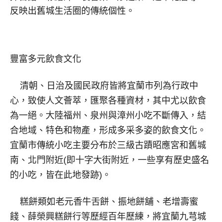
反映出舊城生活圈的傳統個性。
豐富多元飲食文化
清朝、日治及國民政府皆將宜蘭市列為行政中
心，致使人文薈萃，匯聚各種資材，其中尤以飲食
為一絕。大陸福州、泉州與漳州小吃不斷傳入，結
合地域、特色和物產，形成多采多姿的飲食文化。
宜蘭市傳統小吃主要分布於三級古蹟昭應宮和舊城
南、北門附近(即十字大街附近，一些享有歷史盛名
的小吃，皆在此地發跡)。
糕餅類如老元香牛舌餅、振地餅舖、老增壽蜜
餞、薛榮興糕餅行等歷經百年歷練，將宜蘭九芎城