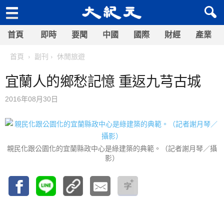
首頁
即時
要聞
中國
國際
財經
產業
首頁
副刊
休閒旅遊
宜蘭人的鄉愁記憶 重返九芎古城
2016年08月30日
親民化跟公園化的宜蘭縣政中心是綠建築的典範。（記者謝月琴／攝
影）