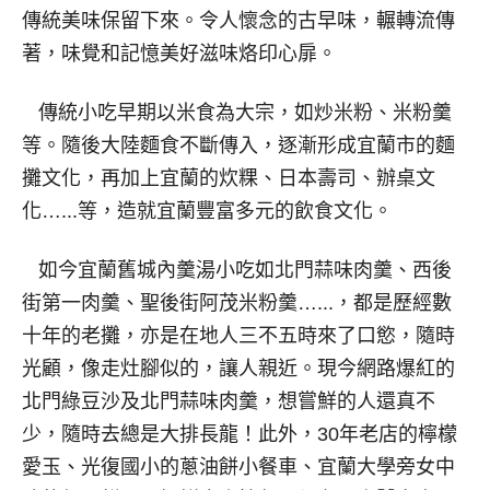
傳統美味保留下來。令人懷念的古早味，輾轉流傳
著，味覺和記憶美好滋味烙印心扉。
傳統小吃早期以米食為大宗，如炒米粉、米粉羹
等。隨後大陸麵食不斷傳入，逐漸形成宜蘭市的麵
攤文化，再加上宜蘭的炊粿、日本壽司、辦桌文
化…...等，造就宜蘭豐富多元的飲食文化。
如今宜蘭舊城內羹湯小吃如北門蒜味肉羹、西後
街第一肉羹、聖後街阿茂米粉羹…...，都是歷經數
十年的老攤，亦是在地人三不五時來了口慾，隨時
光顧，像走灶腳似的，讓人親近。現今網路爆紅的
北門綠豆沙及北門蒜味肉羹，想嘗鮮的人還真不
少，隨時去總是大排長龍！此外，30年老店的檸檬
愛玉、光復國小的蔥油餅小餐車、宜蘭大學旁女中