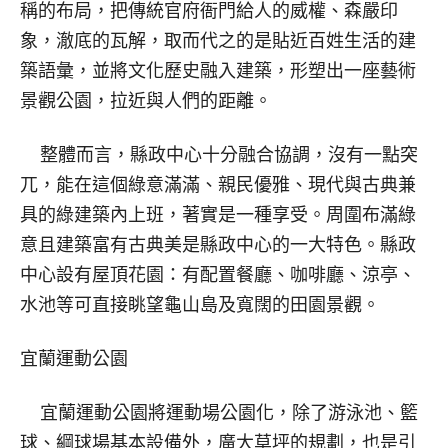
稱的布局，把傳統官府衙門給人的威權、森嚴印
象，澈底的瓦解，取而代之的是貼近百姓生活的建
築語彙，並將文化歷史融入建築，形塑出一座藝術
景觀公園，拉近與人們的距離。
整體而言，縣政中心十分融合協調，沒有一點突
兀，能在這個綠意滿滿、親民優雅、現代與古典兼
具的綠建築內上班，著實是一種享受。周圍布滿綠
意且建築富有古典美是縣政中心的一大特色。縣政
中心設有屋頂花園：有配置餐廳、咖啡廳、涼亭、
水池等可直接眺望龜山島及寬闊的田園景觀。
宜蘭運動公園
宜蘭運動公園將運動場公園化，除了游泳池、籃
球、綱球場基本設備外，廣大草坪的規劃，也是引