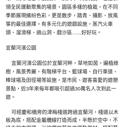
領全民運動聚集的場景，園區多樣的植栽，在不同
季節展現繽紛色彩，更是散步，踏青、攝影、放風
箏的最佳選擇。有多元化的遊戲設施，蒸汽火車
頭、溜滑梯、過山洞、戲沙區…...好好玩。
宜蘭河濱公園
宜蘭河濱公園位於宜蘭河畔，草地如茵，遍植綠
樹，風景秀麗，有階梯平台、籃球場、自行車道、
棒球場及田徑場等設施，是市民、遊客喜愛的遊憩
景點，近3年來每年都吸引超過30萬名人次到此一
遊。
可經慶和橋旁的津梅棧道跨過宜蘭河，棧道以木
板為底，搭配金屬纜線打造而成，半懸於空中，不