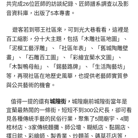
共完成26位匠師的訪談紀錄、匠師譜系調查以及影
音資料庫，出版了5本專書。
遊客若到鄂王社區來，可到光大巷看看，這裡是
百工縮影，分十大主題，包括「木雕社區地圖」、
「泥模工藝浮雕」、「社區年表」、「舊城陶雕壁
畫」、「石雕百工圖」、「彩繪宜蘭水文圖」、
「木製鴨母船」、「錫藝路牌」、「生活陶藝坊」
等，再現社區在地歷史風華，也提供老藝師實質參
與公共藝術的機會。
值得一提的還有
城隍街，
城隍廟前城隍街當年是
宜蘭最熱鬧的一條街，短短不到300公尺長，卻可看
見各種傳統手藝的民俗行業，聚集了5間廟宇、4間
棺材店、3家傳統麵攤、師公壇、糊紙店、黏錫店、
擇日館、彩繪師、製香業、炒麵茶、蓪草花店等，