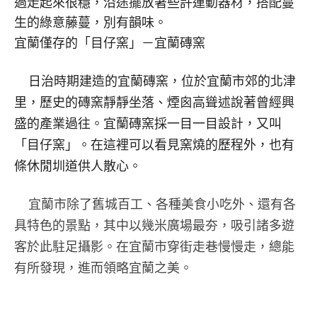
過走起來很穩，沿途擺放著些許運動器材，搭配蔓
生的綠意藤蔓，別有韻味。
宜蘭僅存的「目仔窯」－宜蘭磚窯
日治時期建造的宜蘭磚窯，位於宜蘭市郊的北津
里，歷史的磚窯靜靜坐落、煙囪高聳述說著曾經興
盛的產業過往。宜蘭磚窯採一目一目設計，又叫
「目仔窯」。在這裡可以看見窯燒的歷程外，也有
條休閒圳道供人散心。
宜蘭市除了舊城百工、各種美食小吃外、還有各
具特色的景點，其中以幾米廣場最夯，吸引諸多遊
客於此駐足攝影。在宜蘭市穿街走巷慢慢走，總能
有所發現，進而領略宜蘭之美。