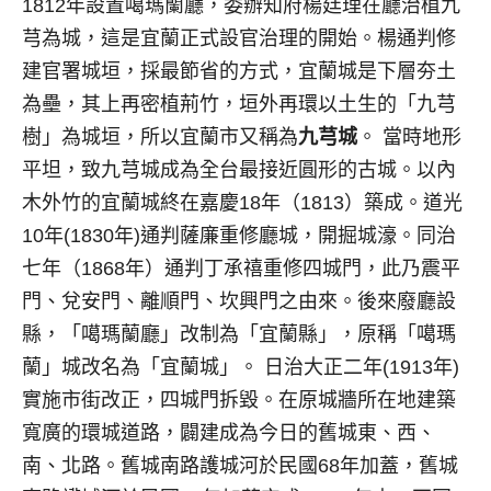
1812年設置噶瑪蘭廳，委辦知府楊廷理在廳治植九
芎為城，這是宜蘭正式設官治理的開始。楊通判修
建官署城垣，採最節省的方式，宜蘭城是下層夯土
為壘，其上再密植荊竹，垣外再環以土生的「九芎
樹」為城垣，所以宜蘭市又稱為
九芎城
。 當時地形
平坦，致九芎城成為全台最接近圓形的古城。以內
木外竹的宜蘭城終在嘉慶18年（1813）築成。道光
10年(1830年)通判薩廉重修廳城，開掘城濠。同治
七年（1868年）通判丁承禧重修四城門，此乃震平
門、兌安門、離順門、坎興門之由來。後來廢廳設
縣，「噶瑪蘭廳」改制為「宜蘭縣」，原稱「噶瑪
蘭」城改名為「宜蘭城」。 日治大正二年(1913年)
實施市街改正，四城門拆毀。在原城牆所在地建築
寬廣的環城道路，闢建成為今日的舊城東、西、
南、北路。舊城南路護城河於民國68年加蓋，舊城