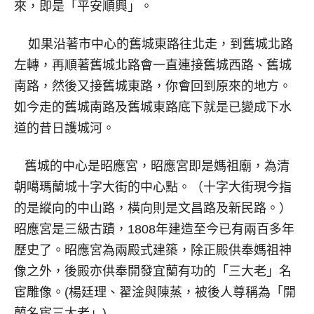
來，即是「平安順興」。
如果沿著市中心的舊城東路往北走，到舊城北路
左轉，再順著舊城北路會一直連接舊城西路、舊城
南路，然後又接舊城東路，你會回到原來的地方。
如今走的舊城南路及舊城東路底下就是已變成下水
道的昔日護城河。
舊城的中心是昭應宮，昭應宮即是媽祖廟，為清
朝噶瑪蘭城十字大街的中心點。（十字大街現今指
的是縱向的中山路，橫向則是文昌路及新民路。）
昭應宮是三級古蹟，1808年建造至今已有兩百多年
歷史了。昭應宮為兩殿式建築，除正殿供奉媽祖神
像之外，後殿亦供奉開發宜蘭有功的「三大老」名
宦雕像。(楊廷理、翟淦與陳蒸，被後人尊稱為「開
蘭名宦三大老」)