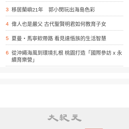
3
移居蘭嶼21年 郭小閔玩出海島色彩
4
偉人也是嚴父 古代聖賢明君如何教育子女
5
夏曼・馬寧欸帶路 看見達悟族的生活智慧
6
從沖繩海風到環境扎根 桃園打造「國際參訪 x 永
續育樂營」