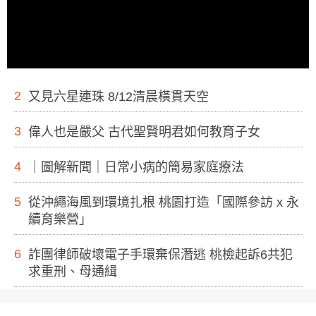
2
又見六星連珠 8/12清晨橫貫天空
3
偉人也是嚴父 古代聖賢明君如何教育子女
4
｜圖解新聞｜日常小病的簡易家庭療法
5
從沖繩海風到環境扎根 桃園打造「國際參訪 x 永
續育樂營」
6
詐團律師破壞電子手環棄保潛逃 桃檢起訴6共犯
求重刑、母通緝