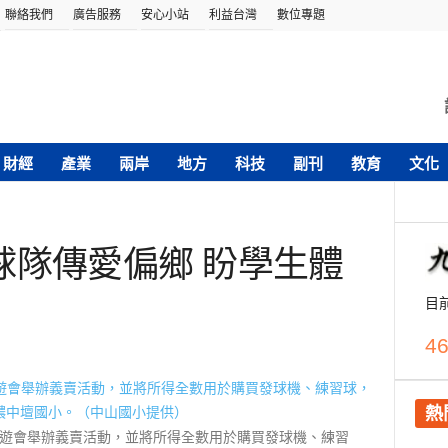
聯絡我們
廣告服務
安心小站
利益台灣
數位專題
財經
產業
兩岸
地方
科技
副刊
教育
文化
球隊傳愛偏鄉 盼學生體
目
46
熱
遊會舉辦義賣活動，並將所得全數用於購買發球機、練習