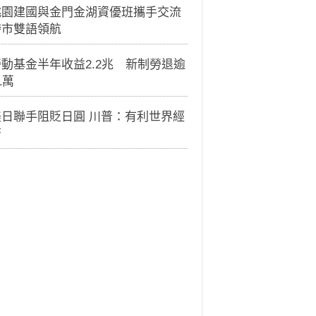
桃園建國與金門金湖資優班攜手交流
跨市雙語領航
動基金半年收益2.2兆 新制勞退逾
1萬
美日聯手阻貶日圓 川普：有利世界經
濟