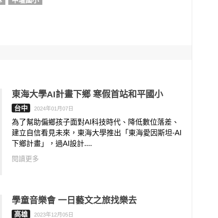
隊
中壇國小
東海大學AI計畫下鄉 寒假首站和平國小
台中
2024年01月07日
為了幫助偏鄉孩子面對AI科技時代、降低數位落差、
建立自信看見未來，東海大學推出「東海愛因斯坦-AI
下鄉計畫」，過AI設計....
閱讀更多
學童音樂會 一日藝文之旅找樂去
高雄
2023年12月05日