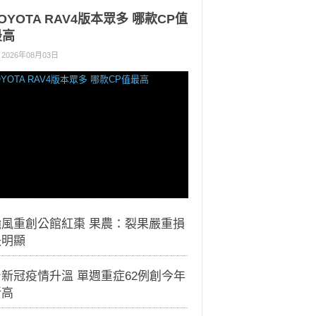
OYOTA RAV4版本眾多 哪款CP值
最高
2026年08月03日
颱風重創公館紅棗 果農：裂果嚴重損
失明顯
新冠疫情升溫 單週重症62例創今年
新高