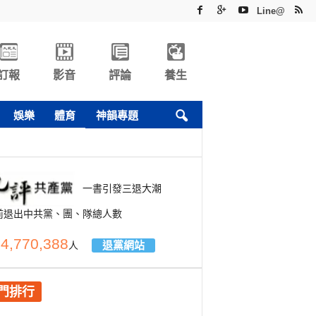
Line@
訂報
影音
評論
養生
娛樂
體育
神韻專題
一書引發三退大潮
前退出中共黨、團、隊總人數
4,770,388
退黨網站
人
門排行