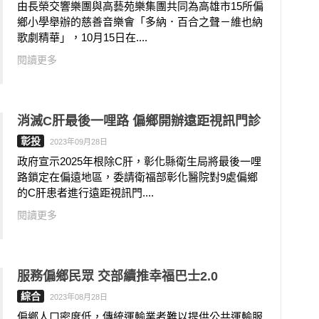
由長榮交響樂團與高藝苑樂集團共同為高雄市15所偏
鄉小學舉辦的慈善音樂會「多納．百合之聲－維也納
歌劇精華」，10月15日在....
閱讀更多
消滅C肝最後一哩路 偏鄉開辦遠距視訊門診
彰投
2023年09月28日
政府宣示2025年根除C肝，彰化縣衛生局將最後一哩
路鎖定在偏遠地區，委請衛福部彰化醫院對9處偏鄉
的C肝患者進行遠距視訊門....
閱讀更多
服務偏鄉民眾 交部續推幸福巴士2.0
綜合
2023年08月28日
偏鄉人口密度低，傳統運輸業者難以提供公共運輸服