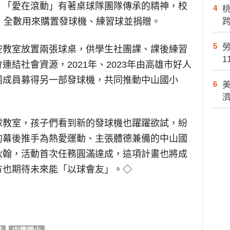
，「愛在滾動」有著桌球隊團隊傳承的精神，校
4
，全數用來購置發球機、練習球並捐贈。
5
勞
空教室放置兩張球桌，供學生社團課、課後練習
1
結社會資源，2021年、2023年由高雄市好人
團成員募得另一部發球機，共同推動中山國小
6
。
球教室，孩子們看到新的發球機也躍躍欲試，紛
的幕後推手為熱愛運動、主張體德兼備的中山國
秋翰，活動首次任務圓滿達成，這項計畫也將成
方也期待未來能「以球會友」。◇