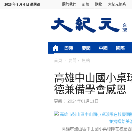
關於我們
訂報
購物
大紀元網系
2026 年 8 月 6 日 星期四
即時
要聞
中國
國際
首頁
要聞
焦點
高雄中山國小桌
德兼備學會感恩
更新：
2024年01月11日
高雄市鼓山區中山國小桌球隊在校慶園