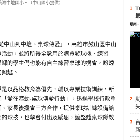
美濃中壇國小。（中山國小提供）
T
1
夏雨
-
從中山到中壇、桌球傳愛」，高雄市鼓山區中山
賣活動，並將所得全數用於購買發球機、練習
偏鄉的學生們也能有自主練習桌球的機會，盼透
的興趣。
隊是以品格教育為優先，輔以專業技術訓練，新
「愛在滾動-桌球傳愛行動」，透過學校行政單
2
團、家長後援會三方合作，提供桌球訓練設備給
們的球技，也學會付出及感恩，讓整體桌球隊散
3
台