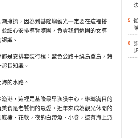
5
人潮擁擠，因為到基隆嶼觀光一定要在這裡搭
際
，並細心安排導覽隨團，負責我們這團的女導
的認識。
6
部都是安排套裝行程：藍色公路＋繞島登島，藉
一起長知識。
大海的水路。
砂漁港，這裡是基隆最早漁獲中心，琳瑯滿目的
產美食是老饕們的最愛，近年來成為觀光休閒的
釣底棲、花軟，夜釣白帶魚、小卷，還有海上派