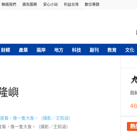
聯絡我們
廣告服務
安心小站
利益台灣
數位專題
財經
產業
兩岸
地方
科技
副刊
教育
文化
隆嶼
目
46
熱
度看，像一隻大象。（攝影／王知涵）