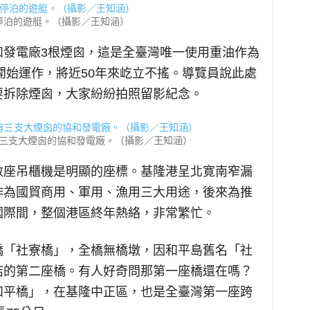
停泊的遊艇。（攝影／王知涵）
和發電廠3根煙囪，這是全臺灣唯一使用重油作為
工開始運作，將近50年來屹立不搖。導覽員說此處
要拆除煙囪，大家紛紛拍照留影紀念。
三支大煙囪的協和發電廠。（攝影／王知涵）
數座吊櫃機是明顯的座標。基隆港呈北寛南窄漏
作為國貿商用、軍用、漁用三大用途，後來為推
國際間，整個港區終年熱絡，非常繁忙。
橋「社寮橋」，全橋無橋墩，因和平島舊名「社
結的第二座橋。有人好奇問那第一座橋還在嗎？
和平橋」，在基隆中正區，也是全臺灣第一座跨