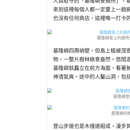
人員駐守的「基隆嶼安檢所」，
來到這裡每個人都一定要上一趟
也沒有任何商店，這裡唯一打卡
基隆嶼島上的廁所
基隆嶼四周峭壁，但島上植被茂
物，一整片樹林綠意盎然。悠閒
基隆嶼就矗立在前方海面，看著
神清氣爽。途中的人鑿山洞，包
基隆嶼登
基隆嶼的
登山步道也是木棧道組成，漫步