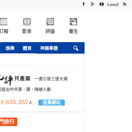
Line@
訂報
影音
評論
養生
娛樂
體育
神韻專題
一書引發三退大潮
前退出中共黨、團、隊總人數
4,835,357
退黨網站
人
門排行