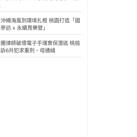
法
從沖繩海風到環境扎根 桃園打造「國
參訪 x 永續育樂營」
詐團律師破壞電子手環棄保潛逃 桃檢
起訴6共犯求重刑、母通緝