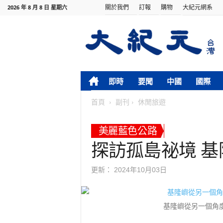
關於我們
訂報
購物
大紀元網系
2026 年 8 月 8 日 星期六
即時
要聞
中國
國際
首頁
副刊
休閒旅遊
美麗藍色公路
探訪孤島祕境 基
更新：
2024年10月03日
基隆嶼從另一個角