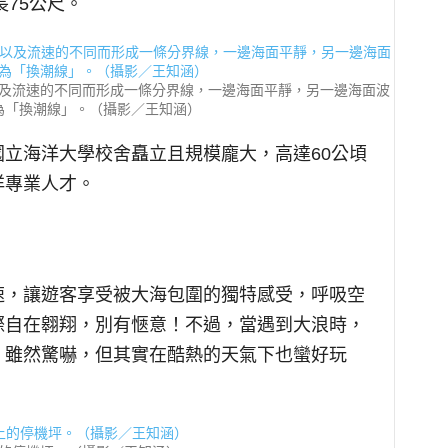
長75公尺。
及流速的不同而形成一條分界線，一邊海面平靜，另一邊海面波
為「換潮線」。（攝影／王知涵）
立海洋大學校舍矗立且規模龐大，高達60公頃
洋專業人才。
速，讓遊客享受被大海包圍的獨特感受，呼吸空
際自在翱翔，別有愜意！不過，當遇到大浪時，
，雖然驚嚇，但其實在酷熱的天氣下也蠻好玩