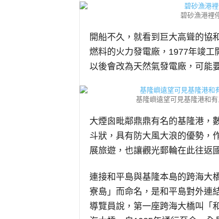
碧砂漁港裡
開船不久，就看到巨大高聳的協
燃料的火力發電廠，1977年竣
以後會改為天然氣發電廠，可能
基隆嶼遠望可見基隆港和有
大煙囪毗鄰鼎鼎有名的基隆港，
斗狀，具有防大風大浪的優勢，
展旅遊，也讓觀光郵輪在此往返
連接和平島與基隆本島的跨海大
寮島」而命名，是和平島對外連
導覽員說，第一座跨海大橋叫「