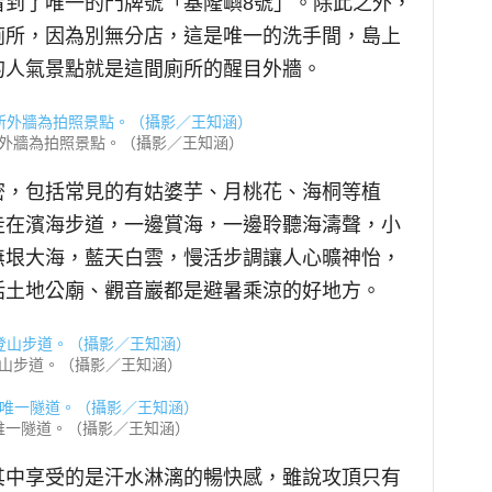
看到了唯一的門牌號「基隆嶼8號」。除此之外，
廁所，因為別無分店，這是唯一的洗手間，島上
的人氣景點就是這間廁所的醒目外牆。
外牆為拍照景點。（攝影／王知涵）
密，包括常見的有姑婆芋、月桃花、海桐等植
走在濱海步道，一邊賞海，一邊聆聽海濤聲，小
無垠大海，藍天白雲，慢活步調讓人心曠神怡，
括土地公廟、觀音巖都是避暑乘涼的好地方。
山步道。（攝影／王知涵）
唯一隧道。（攝影／王知涵）
其中享受的是汗水淋漓的暢快感，雖說攻頂只有