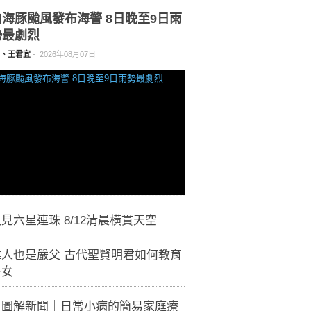
白海豚颱風發布海警 8日晚至9日雨
勢最劇烈
、王君宜
-
2026年08月07日
見六星連珠 8/12清晨橫貫天空
偉人也是嚴父 古代聖賢明君如何教育
子女
｜圖解新聞｜日常小病的簡易家庭療