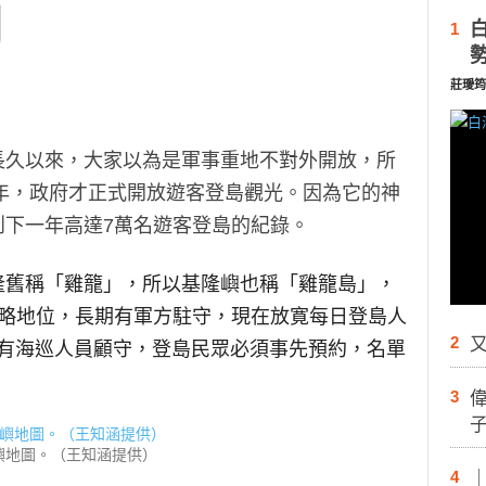
1
莊璦筠
長久以來，大家以為是軍事重地不對外開放，所
1年，政府才正式開放遊客登島觀光。因為它的神
創下一年高達7萬名遊客登島的紀錄。
隆舊稱「雞籠」，所以基隆嶼也稱「雞籠島」，
戰略地位，長期有軍方駐守，現在放寛每日登島人
2
又
船處有海巡人員顧守，登島民眾必須事先預約，名單
3
嶼地圖。（王知涵提供）
4