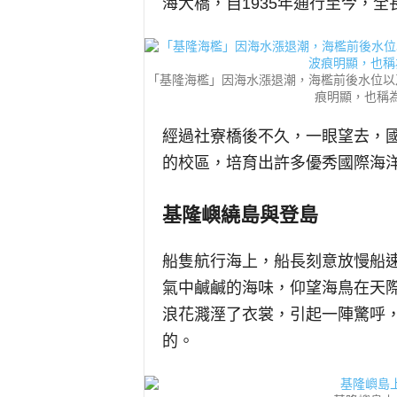
海大橋，自1935年通行至今，全
「基隆海檻」因海水漲退潮，海檻前後水位以
痕明顯，也稱
經過社寮橋後不久，一眼望去，國
的校區，培育出許多優秀國際海
基隆嶼繞島與登島
船隻航行海上，船長刻意放慢船
氣中鹹鹹的海味，仰望海鳥在天
浪花濺溼了衣裳，引起一陣驚呼
的。