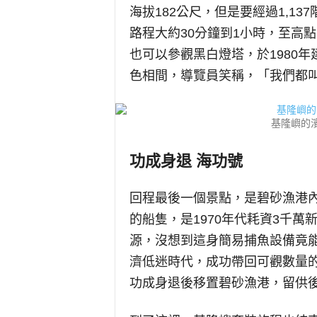
海拔182公尺，但是要經過1,1
路程大約30分鐘到1小時，至高
也可以參觀黑白燈塔，於1980
色相間，導覽員笑稱，「我們都
基隆嶼的
功成身退
海功號
回程最後一個景點，是碧砂漁港
的船隻，是1970年代耗資3千
源，沒想到這身簡易捕魚設備竟
濟低迷時代，成功帶回可觀數量的
功成身退後移置碧砂漁港，留供