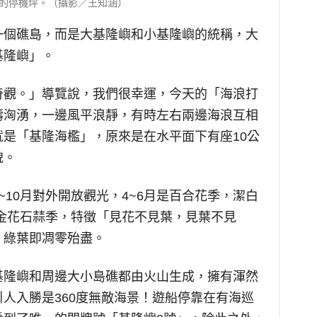
的停機坪。（攝影／王知涵）
一個礁島，而是大基隆嶼和小基隆嶼的統稱，大
基隆嶼」。
奇觀。」導覽說，我們很幸運，今天的「海浪打
濤洶湧，一邊風平浪靜，有時左右兩邊海浪互相
是「基隆海檻」，原來是在水平面下有座10公
貌。
10月對外開放觀光，4~6月是百合花季，潔白
是金花石蒜季，特徵「見花不見葉，見葉不見
，綠葉即凋零殆盡。
基隆嶼和周邊大小島礁都由火山生成，擁有渾然
人入勝是360度無敵海景！遊船停靠在有海巡