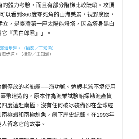
37階的體力考驗，而且有部分階梯比較陡峭。攻頂
點可以看到360度零死角的山海美景，視野廣闊，
年建立，是臺灣第一座太陽能燈塔，因為塔身黑白
叫它『黑白郎君』」。
濱海步道。（攝影／王知涵）
內側停放的老船艦──海功號。這艘老舊不堪使用
萬新臺幣建造的，原本作為漁業試驗船探勘漁產資
能四度遠赴南極，沒有任何破冰裝備卻在全球經
南極蝦和南極鱈魚，創下歷史紀錄。在1993年
後人留念它的故事。