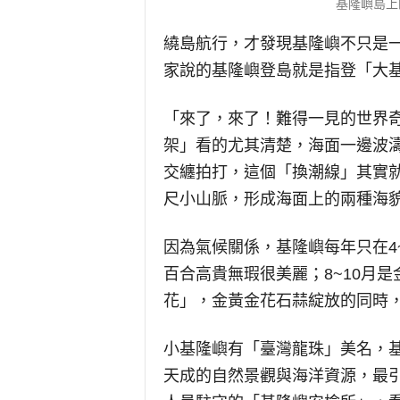
基隆嶼島上
繞島航行，才發現基隆嶼不只是
家說的基隆嶼登島就是指登「大
「來了，來了！難得一見的世界
架」看的尤其清楚，海面一邊波
交纏拍打，這個「換潮線」其實就
尺小山脈，形成海面上的兩種海
因為氣候關係，基隆嶼每年只在4~
百合高貴無瑕很美麗；8~10月
花」，金黃金花石蒜綻放的同時
小基隆嶼有「臺灣龍珠」美名，
天成的自然景觀與海洋資源，最引