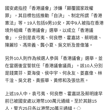
國安處指控「香港議會」涉嫌「顛覆國家政權
罪」，其目標包括推動「自決」、制定所謂「香港
憲法」等。19人包括9男10女，其中9人被指在香港
境外組織「香港議會」選舉，以成立「香港議
會」，分別是袁弓夷、何良懋、霍嘉誌、蔡明達、
陳麗珍、馮崇義、龔小夏、吳文昕及曾偉藩。
另外10人則作為候選人參與「香港議會」選舉，並
在當選後宣誓就任「香港議會議員」。該10人分別
是錢寶芬、夏海俊、侯中宇、何永友、姜嘉偉、林
千淦、吳文君、黃振華、黃修和及張信燕。
上述19人中，袁弓夷、何良懋、霍嘉誌及蔡明達早
前已被國安處以港幣100萬元通緝。至於其餘15
人，警方25日各以港幣20萬元通緝。◇