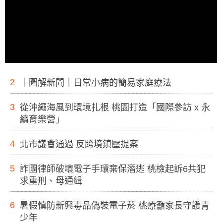
2
｜圖解新聞｜日常小病的簡易家庭療法
3
從沖繩海風到環境扎根 桃園打造「國際參訪 x 永
續育樂營」
4
北市議會通過 反跨境鎮壓提案
5
詐團律師破壞電子手環棄保潛逃 桃檢起訴6共犯
求重刑、母通緝
6
暑假慎防新興毒品偽裝電子菸 桃療籲家長守護青
少年