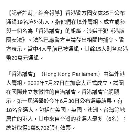
【記者許蒔／綜合報導】
香港警方國安處25日公布
通緝19名境外港人，指他們在境外籌組、成立或參
與一個名為「香港議會」的組織，涉嫌干犯《港版
國安法》。法院已應警方申請發出相關拘捕令。警
方表示，當中4人早前已被通緝，其餘15人則各以港
幣20萬元通緝。
「香港議會」（Hong Kong Parliament）由海外港
人籌組，2022年7月27日在加拿大正式成立，試圖
在國際建立象徵性的自治議會。香港議會官網顯
示，第一屆選舉於今年6月30日公布選舉結果，有
18名參選人，包括在美國、英國、澳洲、台灣等地
居住的港人，其中來自台灣的參選人最多（6名）；
總計取得1萬5,702張有效票。