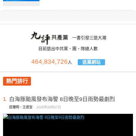
一書引發三退大潮
目前退出中共黨、團、隊總人數
464,834,726
退黨網站
人
熱門排行
1
白海豚颱風發布海警 8日晚至9日雨勢最劇烈
莊璦筠、王君宜
-
2026年08月07日