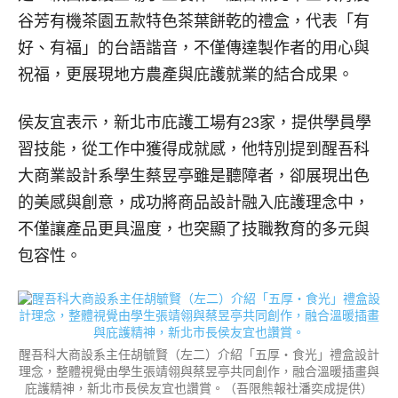
谷芳有機茶園五款特色茶葉餅乾的禮盒，代表「有
好、有福」的台語諧音，不僅傳達製作者的用心與
祝福，更展現地方農產與庇護就業的結合成果。
侯友宜表示，新北市庇護工場有23家，提供學員學
習技能，從工作中獲得成就感，他特別提到醒吾科
大商業設計系學生蔡昱亭雖是聽障者，卻展現出色
的美感與創意，成功將商品設計融入庇護理念中，
不僅讓產品更具溫度，也突顯了技職教育的多元與
包容性。
醒吾科大商設系主任胡毓賢（左二）介紹「五厚‧食光」禮盒設計
理念，整體視覺由學生張靖翎與蔡昱亭共同創作，融合溫暖插畫與
庇護精神，新北市長侯友宜也讚賞。（吾限熊報社潘奕成提供）