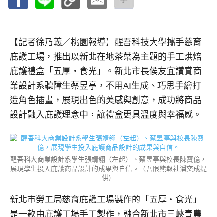
【記者徐乃義／桃園報導】
醒吾科技大學攜手慈育
庇護工場，推出以新北在地茶葉為主題的手工烘焙
庇護禮盒「五厚‧食光」。新北市長侯友宜讚賞商
業設計系聽障生蔡昱亭，不用AI生成、巧思手繪打
造角色插畫，展現出色的美感與創意，成功將商品
設計融入庇護理念中，讓禮盒更具溫度與幸福感。
醒吾科大商業設計系學生張靖翎（左起）、蔡昱亭與校長陳寶億，
展現學生投入庇護商品設計的成果與自信。（吾限熊報社潘奕成提
供）
新北市勞工局慈育庇護工場製作的「五厚‧食光」
是一款由庇護工場手工製作，融合新北市三峽青農