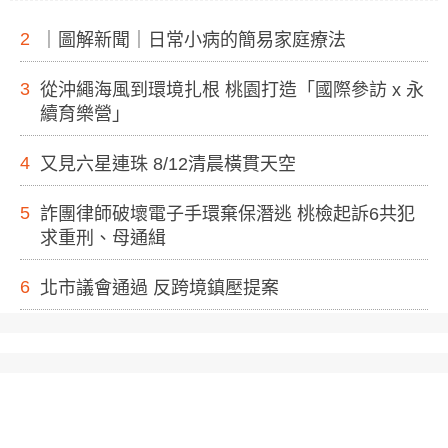
2
｜圖解新聞｜日常小病的簡易家庭療法
3
從沖繩海風到環境扎根 桃園打造「國際參訪 x 永
續育樂營」
4
又見六星連珠 8/12清晨橫貫天空
5
詐團律師破壞電子手環棄保潛逃 桃檢起訴6共犯
求重刑、母通緝
6
北市議會通過 反跨境鎮壓提案