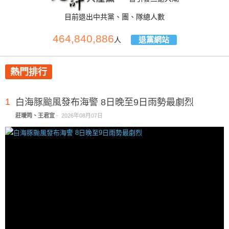
目前退出中共黨、團、隊總人數
464,840,886
退黨網站
人
熱門排行
1
白海豚颱風發布海警 8日晚至9日雨勢最劇烈
莊璦筠、王君宜
-
2026年08月07日