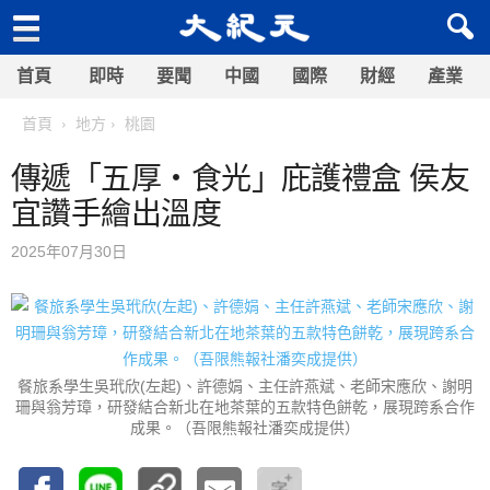
首頁
即時
要聞
中國
國際
財經
產業
首頁
地方
桃園
傳遞「五厚‧食光」庇護禮盒 侯友
宜讚手繪出溫度
2025年07月30日
餐旅系學生吳玳欣(左起)、許德娟、主任許燕斌、老師宋應欣、謝明
珊與翁芳璋，研發結合新北在地茶葉的五款特色餅乾，展現跨系合作
成果。（吾限熊報社潘奕成提供）