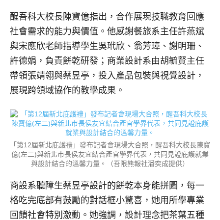
醒吾科大校長陳寶億指出，合作展現技職教育回應
社會需求的能力與價值。他感謝餐旅系主任許燕斌
與宋應欣老師指導學生吳玳欣、翁芳璋、謝明珊、
許德娟，負責餅乾研發；商業設計系由胡毓賢主任
帶領張靖翎與蔡昱亭，投入產品包裝與視覺設計，
展現跨領域協作的教學成果。
「第12屆新北庇護禮」發布記者會現場大合照，醒吾科大校長陳寶
億(左二)與新北市長侯友宜結合產官學界代表，共同見證庇護就業
與設計結合的溫馨力量。（吾限熊報社潘奕成提供）
商設系聽障生蔡昱亭設計的餅乾本身能拼圖，每一
格吃完底部有鼓勵的對話框小驚喜，她用所學專業
回饋社會特別激動。她強調，設計理念把茶葉五種