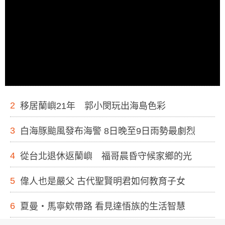
2
移居蘭嶼21年 郭小閔玩出海島色彩
3
白海豚颱風發布海警 8日晚至9日雨勢最劇烈
4
從台北退休返蘭嶼 福哥晨昏守候家鄉的光
5
偉人也是嚴父 古代聖賢明君如何教育子女
6
夏曼・馬寧欸帶路 看見達悟族的生活智慧