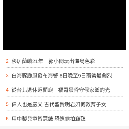
2
移居蘭嶼21年 郭小閔玩出海島色彩
3
白海豚颱風發布海警 8日晚至9日雨勢最劇烈
4
從台北退休返蘭嶼 福哥晨昏守候家鄉的光
5
偉人也是嚴父 古代聖賢明君如何教育子女
6
用中製兒童智慧錶 恐遭偷拍竊聽