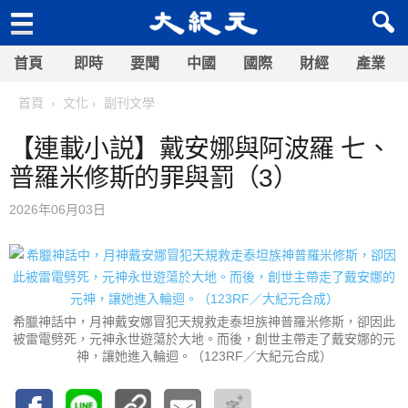
首頁
即時
要聞
中國
國際
財經
產業
首頁
文化
副刊文學
【連載小説】戴安娜與阿波羅 七、
普羅米修斯的罪與罰（3）
2026年06月03日
希臘神話中，月神戴安娜冒犯天規救走泰坦族神普羅米修斯，卻因此
被雷電劈死，元神永世遊蕩於大地。而後，創世主帶走了戴安娜的元
神，讓她進入輪迴。（123RF／大紀元合成）