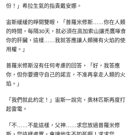
份！」希拉生氣的指責戴安娜。
宙斯緩緩的睜開雙眼，「普羅米修斯……你在人類
的時間，每隔30天，就必須在高加索山讓禿鷹啄食
你的肝臟，這樣……我就答應讓人類擁有火焰的使
用權。」
普羅米修斯沒有任何考慮的回答，「好，我答應
你，但你要遵守自己的諾言，不准再拿走人類的火
焰。」
「我們就此約定！」宙斯一說完，奧林匹斯再度打
起雷電。
「不……不能這樣，父神……求您放過普羅米修
斯，您這樣處置，會讓他生不如死啊！求求您