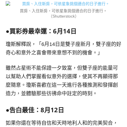
買房、入住新房，可依星象挑個適合的日子進行。
（Shutterstock）
●
買彩券最幸運：
6
月
14
日
瓊斯解釋說，「6月14日是雙子座新月，雙子座的好
奇心和意外之喜會帶來意想不到的機會。」
雖然占星術不能保證一夕致富，但雙子座的能量可
以幫助人們掌握看似意外的選擇，使其不再顯得那
麼隨意。瓊斯喜歡在這一天進行各種推測和發揮創
造力，並體驗那些彷彿命中註定的時刻。
●
告白最佳：
8
月
12
日
如果你還在等待自信和天時地利人和的完美契合，