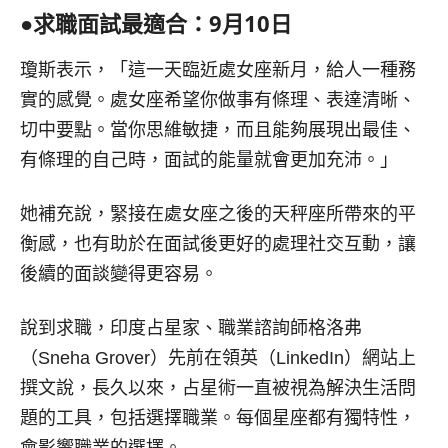
●
求職面試最適合：
9
月
10
日
瓊斯表示，「這一天臨近處女座新月，給人一種務
實的感覺。處女座希望你做事有條理、表達清晰、
切中要點。當你思維敏捷，而且能夠展現出最佳、
有條理的自己時，面試的能量就會更加充沛。」
她補充說，緊接在處女座之後的天秤座所帶來的平
衡感，也有助於在面試後更好的處理社交互動，讓
後續的面談變得更容易。
說到求職，印度占星家、職業諮詢師格洛弗
（Sneha Grover）先前在領英（LinkedIn）網站上
撰文說，長久以來，占星術一直被視為解決生活問
題的工具，包括選擇職業。每個星座都有獨特性，