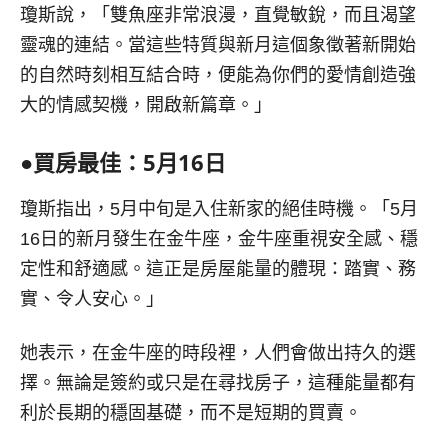
瓊斯說，「雙魚座非常浪漫，直覺敏銳，而且渴望
靈魂的連結。當這些特質與新月這個象徵著新開始
的自然時刻相互結合時，便能為你們的愛情創造強
大的情感契機，開啟新篇章。」
●
買房最佳：
5
月
16
日
瓊斯指出，5月中旬是入住新家的絕佳時機。「5月
16日的新月發生在金牛座，金牛座重視安全感、穩
定性和舒適感。這正是房屋能量的體現：踏實、務
實、令人安心。」
她表示，在金牛座的時段裡，人們會做出持久的選
擇。無論是簽約或只是在尋找房子，這種能量都有
利於長期的穩固基礎，而不是短期的買賣。