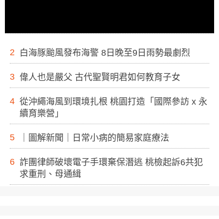
2
白海豚颱風發布海警 8日晚至9日雨勢最劇烈
3
偉人也是嚴父 古代聖賢明君如何教育子女
4
從沖繩海風到環境扎根 桃園打造「國際參訪 x 永
續育樂營」
5
｜圖解新聞｜日常小病的簡易家庭療法
6
詐團律師破壞電子手環棄保潛逃 桃檢起訴6共犯
求重刑、母通緝