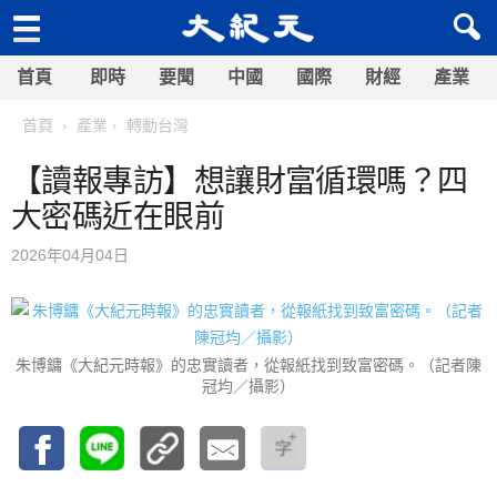
首頁
即時
要聞
中國
國際
財經
產業
首頁
產業
轉動台灣
【讀報專訪】想讓財富循環嗎？四
大密碼近在眼前
2026年04月04日
朱博鏞《大紀元時報》的忠實讀者，從報紙找到致富密碼。（記者陳
冠均／攝影）