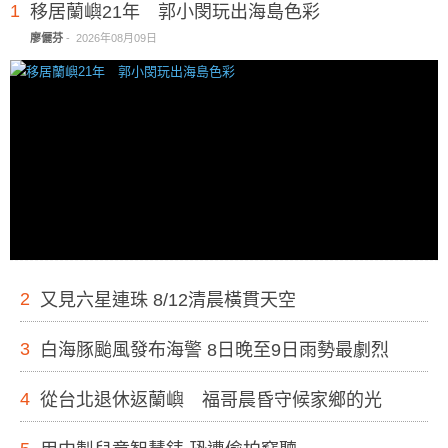
1
移居蘭嶼21年 郭小閔玩出海島色彩
廖儷芬
-
2026年08月09日
2
又見六星連珠 8/12清晨橫貫天空
3
白海豚颱風發布海警 8日晚至9日雨勢最劇烈
4
從台北退休返蘭嶼 福哥晨昏守候家鄉的光