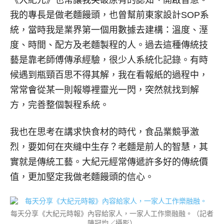
《大紀元》也常讓我突破原有的認知、開啟智慧。
我的專長是做老麵饅頭，也曾幫前東家設計SOP系
統，當時我是業界第一個用數據去建構：溫度、溼
度、時間、配方及老麵製程的人。過去這種傳統技
藝是靠老師傅傳承經驗，很少人系統化記錄。有時
候遇到瓶頸百思不得其解，我在看報紙的過程中，
常常會從某一則報導裡靈光一閃，突然就找到解
方，完善整個製程系統。
我也在思考在講求快食材的時代，食品業競爭激
烈，要如何在夾縫中生存？老麵是前人的智慧，其
實就是傳統工藝。大紀元經常傳遞許多好的傳統價
值，更加堅定我做老麵饅頭的信心。
每天分享《大紀元時報》內容給家人，一家人工作樂融融。（記者
陳冠均／攝影）