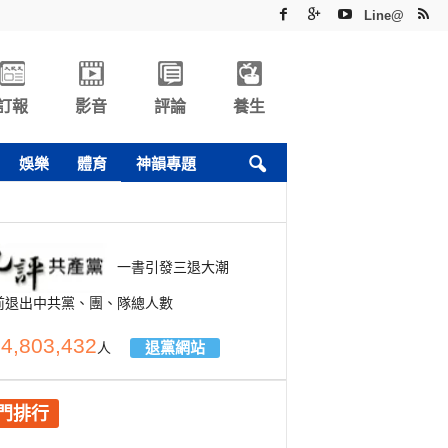
Line@
訂報
影音
評論
養生
娛樂
體育
神韻專題
一書引發三退大潮
前退出中共黨、團、隊總人數
4,803,432
退黨網站
人
門排行