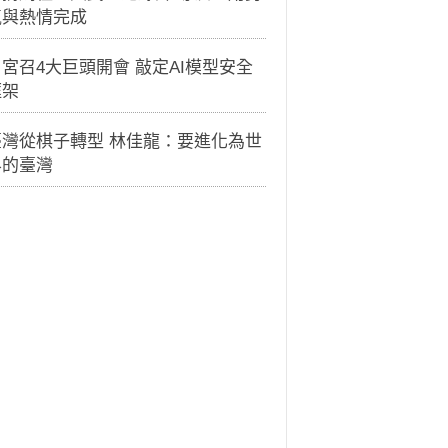
氣與熱情完成
宮召4大巨頭開會 敲定AI模型安全
框架
臺灣從棋子轉型 林佳龍：要進化為世
界的臺灣