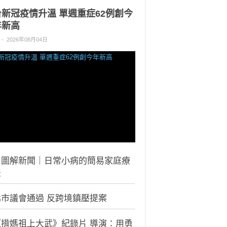
台新冠疫情升溫 單週重症62例創今
年新高
-
2026年08月04日
｜圖解新聞｜日常小病的簡易家庭療
法
北市議會通過 反跨境鎮壓提案
《揹媽祖上大武》紀錄片 導演：用勇