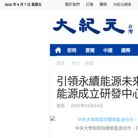
關於我們
訂報
購物
大紀元網系
2026 年 8 月 7 日 星期五
即時
要聞
中國
國際
首頁
地方
桃園
引領永續能源未
能源成立研發中
更新：
2026年04月24日
中央大學和熙特爾新能源合作，