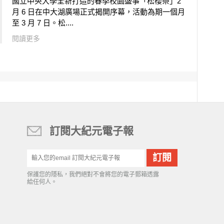
國立中央大學全新打造的春季校園盛事「松櫻祭」2
月 6 日在中大湖廣場正式揭開序幕，活動為期一個月
至 3 月 7 日。松....
閱讀更多
訂閱大紀元電子報
保護您的隱私，我們絕對不會將您的電子郵箱透露
給任何人。