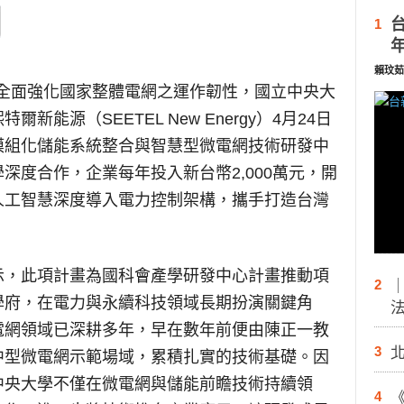
1
賴玟茹
全面強化國家整體電網之運作韌性，國立中央大
能源（SEETEL New Energy）4月24日
模組化儲能系統整合與智慧型微電網技術研發中
深度合作，企業每年投入新台幣2,000萬元，開
人工智慧深度導入電力控制架構，攜手打造台灣
示，此項計畫為國科會產學研發中心計畫推動項
2
學府，在電力與永續科技領域長期扮演關鍵角
電網領域已深耕多年，早在數年前便由陳正一教
3
中型微電網示範場域，累積扎實的技術基礎。因
中央大學不僅在微電網與儲能前瞻技術持續領
4