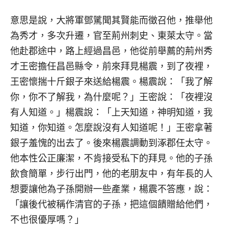
意思是說，大將軍鄧騭聞其賢能而徵召他，推舉他
為秀才，多次升遷，官至荊州刺史、東萊太守。當
他赴郡途中，路上經過昌邑，他從前舉薦的荊州秀
才王密擔任昌邑縣令，前來拜見楊震，到了夜裡，
王密懷揣十斤銀子來送給楊震。楊震說：「我了解
你，你不了解我，為什麼呢？」王密說：「夜裡沒
有人知道。」楊震說：「上天知道，神明知道，我
知道，你知道。怎麼說沒有人知道呢！」王密拿著
銀子羞愧的出去了。後來楊震調動到涿郡任太守。
他本性公正廉潔，不肯接受私下的拜見。他的子孫
飲食簡單，步行出門，他的老朋友中，有年長的人
想要讓他為子孫開辦一些產業，楊震不答應，說：
「讓後代被稱作清官的子孫，把這個饋贈給他們，
不也很優厚嗎？」