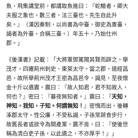
魚，飛集講堂前，都講取魚進曰：『蛇鱣者，卿大
夫服之象也。數三者，法三臺也。先生自此升
矣。』（漢因秦制，以尚書為中臺，御史為憲臺，
謁者為外臺，合稱三臺。）年五十，乃始仕州
郡。」
《後漢書》記載：「大將軍鄧騭聞其賢而辟之，舉
茂才，四遷荊州刺史、東萊太守。當之郡，道經昌
邑，故所舉荊州茂才王密為昌邑令，謁見，至夜懷
金十斤以遺震。震曰：『故人知君，君不知故人，
何也？』密曰：『暮夜無知者。』震曰：『
天知，
神知，我知，子知。何謂無知！
』密愧而出。後轉
涿郡太守。性公廉，不受私謁。子孫常蔬食步行，
故舊長者或欲令為開產業，震不肯，曰：『使後世
稱為清白吏子孫，以此遺之，不亦厚乎！』」