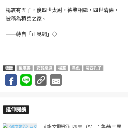
楊震有五子，後四世太尉，德業相繼，四世清德，
被稱為積善之家。
——轉自「正見網」◇
標籤
後漢書
安貧樂道
楊震
韋彪
關西孔子
延伸閱讀
《龍文鞭影》四支（5）：魯恭三異