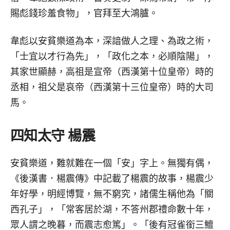
賜彪錢珍羞食物」，官拜至大鴻臚。
韋彪以安貧樂道為本，深諳做人之理、為政之術，
「士宜以才行為先」，「政化之本，必順陰陽」，
其家世顯赫，高祖是宣帝（西漢第十位皇帝）時的
丞相，祖父是哀帝（西漢第十三位皇帝）時的大司
馬。
四知太守 楊震
安貧樂道，難就難在一個「安」字上。無獨有偶，
《後漢書．楊震傳》中記載了楊震的故事，楊震少
年好學，明經博覽，無不窮究，諸儒生稱他為「關
西孔子」，「常客居於湖，不答州郡禮命數十年，
眾人謂之晚暮，而震志愈篤」。「後有冠雀銜三鱣