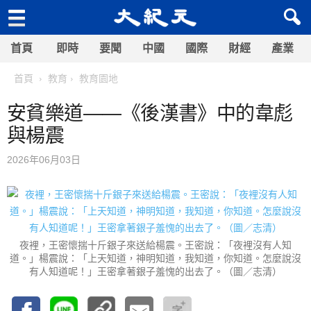
首頁
即時
要聞
中國
國際
財經
產業
首頁
教育
教育園地
安貧樂道——《後漢書》中的韋彪
與楊震
2026年06月03日
夜裡，王密懷揣十斤銀子來送給楊震。王密說：「夜裡沒有人知
道。」楊震說：「上天知道，神明知道，我知道，你知道。怎麼說沒
有人知道呢！」王密拿著銀子羞愧的出去了。（圖／志清）