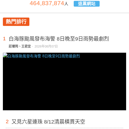
464,837,874
退黨網站
人
熱門排行
1
白海豚颱風發布海警 8日晚至9日雨勢最劇烈
莊璦筠、王君宜
-
2026年08月07日
2
又見六星連珠 8/12清晨橫貫天空