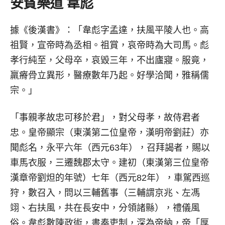
安貧樂道 韋彪
據《後漢書》：「韋彪字孟達，扶風平陵人也。高
祖賢，宣帝時為丞相。祖賞，哀帝時為大司馬。彪
孝行純至，父母卒，哀毀三年，不出廬寢。服竟，
羸瘠骨立異形，醫療數年乃起。好學洽聞，雅稱儒
宗。」
「事親孝故忠可移於君」，對父母孝，故侍君者
忠。皇帝顯宗（東漢第二位皇帝，漢明帝劉莊）亦
聞彪名，永平六年（西元63年），召拜謁者，賜以
車馬衣服，三遷魏郡太守。建初（東漢第三位皇帝
漢章帝劉炟的年號）七年（西元82年），車駕西巡
狩，數召入，問以三輔舊事（三輔謂京兆、左馮
翊、右扶風，共在長安中，分領諸縣），禮儀風
俗。韋彪數陳政術，書奏吏制，深為帝納，帝「厚