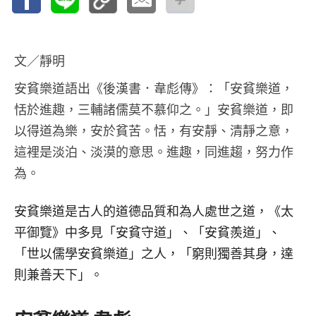
文／靜明
安貧樂道語出《後漢書．韋彪傳》：「安貧樂道，
恬於進趣，三輔諸儒莫不慕仰之。」安貧樂道，即
以得道為樂，安於貧苦。恬，有安靜、清靜之意，
這裡是淡泊、淡漠的意思。進趣，同進趨，努力作
為。
安貧樂道是古人的道德品質和為人處世之道，《太
平御覽》中多見「安貧守道」、「安貧羨道」、
「世以儒學安貧樂道」之人，「窮則獨善其身，達
則兼善天下」。