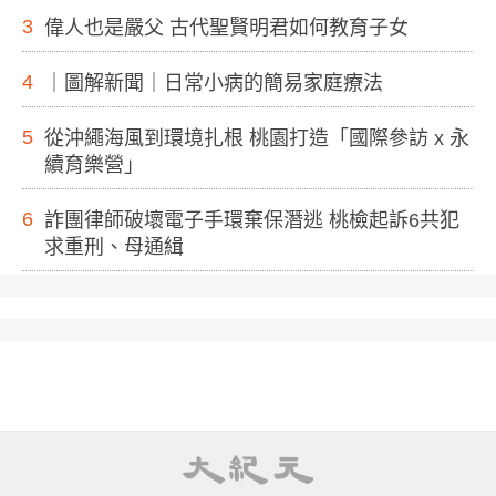
3
偉人也是嚴父 古代聖賢明君如何教育子女
4
｜圖解新聞｜日常小病的簡易家庭療法
5
從沖繩海風到環境扎根 桃園打造「國際參訪 x 永
續育樂營」
6
詐團律師破壞電子手環棄保潛逃 桃檢起訴6共犯
求重刑、母通緝