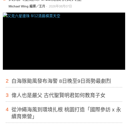
Michael Wing 編譯／王月
-
2026年08月07日
2
白海豚颱風發布海警 8日晚至9日雨勢最劇烈
3
偉人也是嚴父 古代聖賢明君如何教育子女
4
從沖繩海風到環境扎根 桃園打造「國際參訪 x 永
續育樂營」