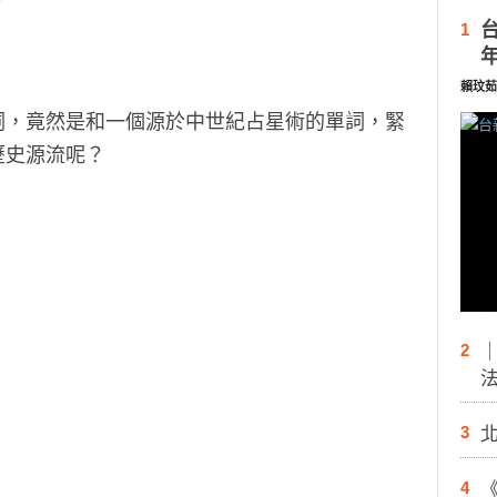
1
賴玟茹
詞，竟然是和一個源於中世紀占星術的單詞，緊
歷史源流呢？
2
3
。
4