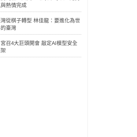
氣與熱情完成
臺灣從棋子轉型 林佳龍：要進化為世
界的臺灣
宮召4大巨頭開會 敲定AI模型安全
框架