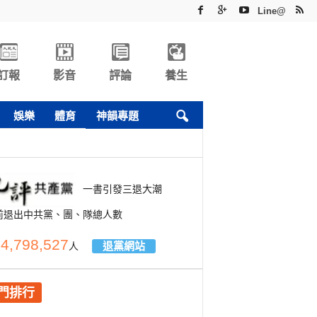
Line@
訂報
影音
評論
養生
娛樂
體育
神韻專題
一書引發三退大潮
前退出中共黨、團、隊總人數
4,798,527
退黨網站
人
門排行