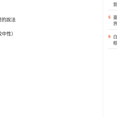
5
整的說法
較中性）
6
白