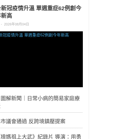
台新冠疫情升溫 單週重症62例創今
年新高
-
2026年08月04日
｜圖解新聞｜日常小病的簡易家庭療
法
北市議會通過 反跨境鎮壓提案
《揹媽祖上大武》紀錄片 導演：用勇