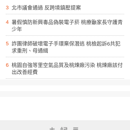
3
北市議會通過 反跨境鎮壓提案
4
暑假慎防新興毒品偽裝電子菸 桃療籲家長守護青
少年
5
詐團律師破壞電子手環棄保潛逃 桃檢起訴6共犯
求重刑、母通緝
6
桃園自強等里空氣品質及桃煉廠污染 桃煉廠該付
出改善經費