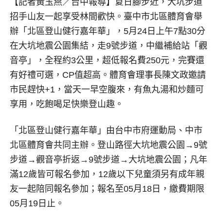
【記者黃玉燕／台中報導】
夏日腳步近，大坑步道
招手山友一起享受林間歡快。臺中市北區體育會舉
辦「北區登山健行嘉年華」，5月24日上午7點30分
在大坑地震公園集結，走9號步道，中繼補給站「觀
音亭」，全程約3公里，超低報名費250元，完賽還
有好禮可選，CP值超高。體育會理事長陳文政邀請
市民趕快+1，當天一早空腹來，有魚丸湯和炒麵可
享用，吃飽喝足快樂登山趣。
「北區登山健行嘉年華」由台中市府運動局、中市
北區體育會共同主辦。登山路徑大坑地震公園→9號
步道→觀音亭折返→9號步道→大坑地震公園；凡年
滿12歲皆可報名參加，12歲以下兒童須另有成年親
友一起陪同報名參加；報名至05月18日，繳費期限
05月19日止。