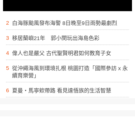
2
白海豚颱風發布海警 8日晚至9日雨勢最劇烈
3
移居蘭嶼21年 郭小閔玩出海島色彩
4
偉人也是嚴父 古代聖賢明君如何教育子女
5
從沖繩海風到環境扎根 桃園打造「國際參訪 x 永
續育樂營」
6
夏曼・馬寧欸帶路 看見達悟族的生活智慧