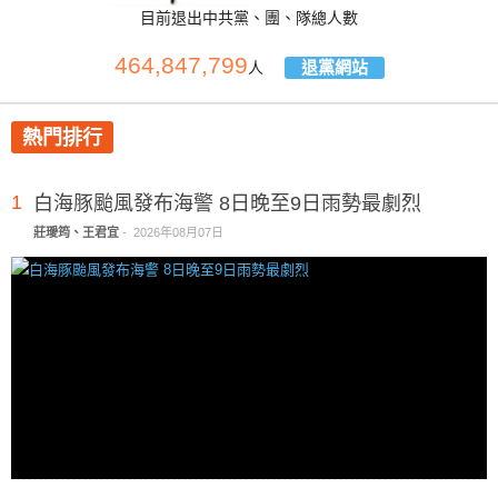
目前退出中共黨、團、隊總人數
464,847,799
退黨網站
人
熱門排行
1
白海豚颱風發布海警 8日晚至9日雨勢最劇烈
莊璦筠、王君宜
-
2026年08月07日