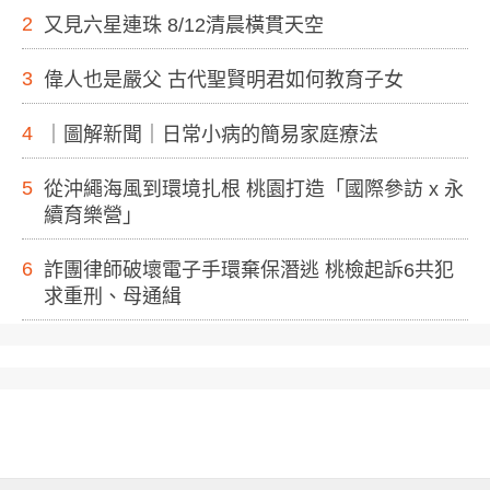
2
又見六星連珠 8/12清晨橫貫天空
3
偉人也是嚴父 古代聖賢明君如何教育子女
4
｜圖解新聞｜日常小病的簡易家庭療法
5
從沖繩海風到環境扎根 桃園打造「國際參訪 x 永
續育樂營」
6
詐團律師破壞電子手環棄保潛逃 桃檢起訴6共犯
求重刑、母通緝