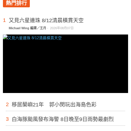
熱門排行
1
又見六星連珠 8/12清晨橫貫天空
Michael Wing 編譯／王月
-
2026年08月07日
2
移居蘭嶼21年 郭小閔玩出海島色彩
3
白海豚颱風發布海警 8日晚至9日雨勢最劇烈