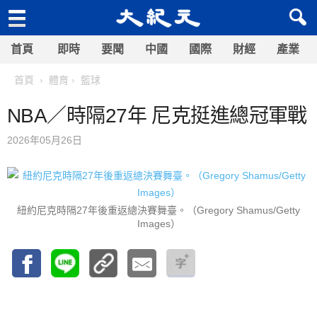
首頁
即時
要聞
中國
國際
財經
產業
首頁
體育
籃球
NBA／時隔27年 尼克挺進總冠軍戰
2026年05月26日
紐約尼克時隔27年後重返總決賽舞臺。（Gregory Shamus/Getty
Images）