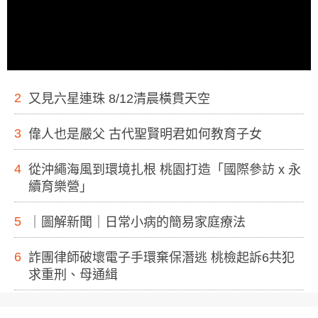
2
又見六星連珠 8/12清晨橫貫天空
3
偉人也是嚴父 古代聖賢明君如何教育子女
4
從沖繩海風到環境扎根 桃園打造「國際參訪 x 永
續育樂營」
5
｜圖解新聞｜日常小病的簡易家庭療法
6
詐團律師破壞電子手環棄保潛逃 桃檢起訴6共犯
求重刑、母通緝