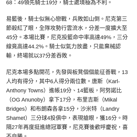
68：49領先騎士19分，騎士處境極為不利。
易籃後，騎士似無心戀戰，兵敗如山倒。尼克第三
節殺紅了眼，全隊攻勢行雲流水，分差一度擴大至
45分。本場比賽，尼克投籃命中率高達49%，三分
線竟高達44.2%。騎士似氣力放盡，只能棄械認
輸，終場就以37分差吞敗。
尼克本場多點開花，先發與板凳個個能征善戰，13
人均有得分，其中6人得分兩位數。唐斯（Karl-
Anthony Towns）進帳19分、14籃板，阿努諾比
（OG Anunoby）拿下17分，布里吉斯（Mikal
Bridges）和布朗森各拿15分，沙米特（Landry
Shamet）三分球4投俱中，表現搶眼，獲16分。時
隔27年再度挺進總冠軍賽，尼克賽後歡呼慶祝，喜
不自勝。