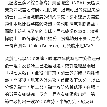
【記者王煥／綜合報導】
美國職籃（NBA）東區決
賽第四戰當地時間25日開戰，退無可退的克里夫蘭
騎士在主場續戰聽牌的紐約尼克，原本球迷與媒體
預測本場比賽將廝殺激烈，沒想到尼克乘勝追擊，
而騎士彷彿洩了氣的皮球，尼克終場以130：93橫
掃騎士，取得季後賽11連勝，挺進總冠軍賽；尼克
一哥布朗森（Jalen Brunson）則榮膺東冠MVP。
賽前尼克以3：0聽牌，睽違27年的總冠軍賽僅差最
後一哩；反觀騎士已退無可退，或許是經歷兩場
「搶七大戰」，此役開打前，騎士的體能已消耗殆
盡。開賽後，尼克內外夾攻，首節攻下38分，以12
分領先騎士。第二節，騎士攻防依舊低迷，在場上
的球員有如遊魂，反之，尼克有如猛虎出柙，第二
節中段打出一波20：0攻勢，半場打完，尼克以