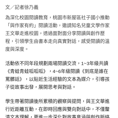
文／記者徐乃義
為深化校園閱讀教育，桃園市新屋區社子國小推動
「與作家有約」閱讀活動，邀請知名兒童文學作家
王文華走進校園，透過面對面分享閱讀與創作歷
程，引領學生由書本走向真實對話，感受閱讀的溫
度與深度。
活動依不同年段規劃兩場閱讀交流，1~3年級共讀
《青蛙青蛙呱呱呱》，4~6年級閱讀《到底是誰在
罵髒話》，以貼近生活經驗的文本為媒介，引導孩
子從故事出發，展開思考與對話。
學生帶著閱讀後所累積的觀察與提問，與王文華進
行近距離互動，在即時回應與雙向對話中，不僅釐
清文本理解，更進一步深化對故事意涵與創作脈絡