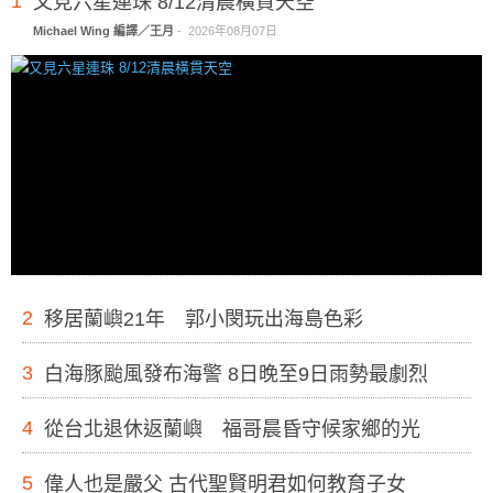
1
又見六星連珠 8/12清晨橫貫天空
Michael Wing 編譯／王月
-
2026年08月07日
2
移居蘭嶼21年 郭小閔玩出海島色彩
3
白海豚颱風發布海警 8日晚至9日雨勢最劇烈
4
從台北退休返蘭嶼 福哥晨昏守候家鄉的光
5
偉人也是嚴父 古代聖賢明君如何教育子女