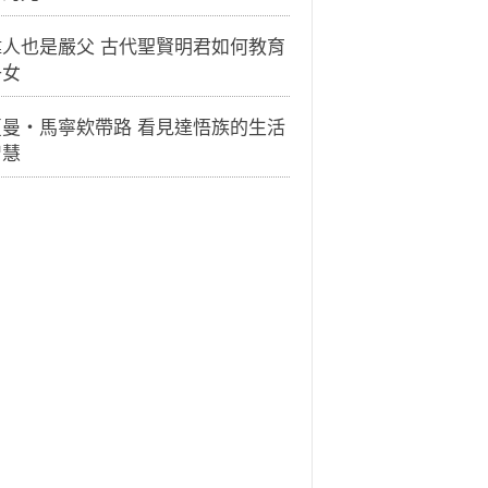
偉人也是嚴父 古代聖賢明君如何教育
子女
夏曼・馬寧欸帶路 看見達悟族的生活
智慧