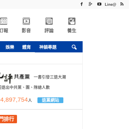
Line@
訂報
影音
評論
養生
娛樂
體育
神韻專題
一書引發三退大潮
前退出中共黨、團、隊總人數
4,897,754
退黨網站
人
門排行