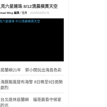
見六星連珠 8/12清晨橫貫天空
chael Wing 編譯／王月
-
2026年08月07日
移居蘭嶼21年 郭小閔玩出海島色彩
海豚颱風發布海警 8日晚至9日雨勢
最劇烈
從台北退休返蘭嶼 福哥晨昏守候家
鄉的光