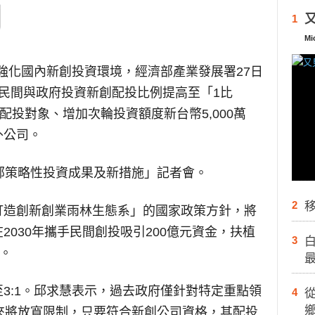
又
1
Mi
強化國內新創投資環境，經濟部產業發展署27日
民間與政府投資新創配投比例提高至「1比
配投對象、增加次輪投資額度新台幣5,000萬
外公司。
部策略性投資成果及新措施」記者會。
2
打造創新創業雨林生態系」的國家政策方針，將
030年攜手民間創投吸引200億元資金，扶植
3
白
。
3:1。邱求慧表示，過去政府僅針對特定重點領
4
來將放寬限制，只要符合新創公司資格，其配投