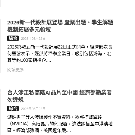
2026新一代設計展登場 產業出題、學生解題
機制拓展多元領域
綜合
2026年05月22日
2026第45屆新一代設計展22日正式開幕，經濟部次長
何晉滄表示，經部將舉辦企業日，吸引包括鴻海、宏
碁等約100家指標企....
閱讀更多
台人涉走私高階AI晶片至中國 經濟部籲業者
勿違規
綜合
2026年05月22日
游姓男子等人涉嫌製作不實資料，欲將搭載輝達
（NVIDIA）高階晶片的伺服器，違法銷售至中港澳地
區。經濟部強調，美國近年嚴....