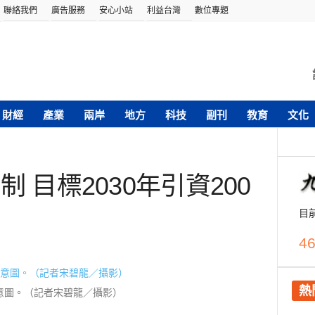
聯絡我們
廣告服務
安心小站
利益台灣
數位專題
財經
產業
兩岸
地方
科技
副刊
教育
文化
 目標2030年引資200
目
46
熱
意圖。（記者宋碧龍／攝影）