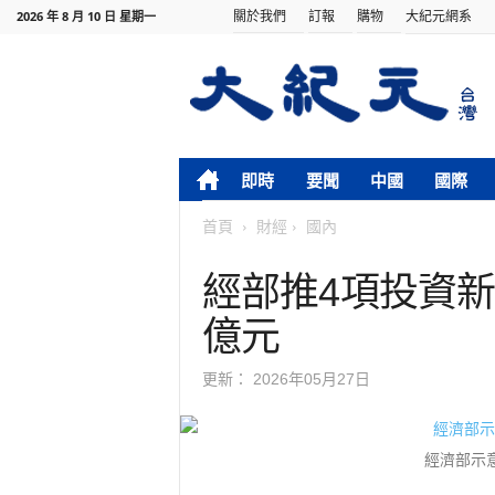
關於我們
訂報
購物
大紀元網系
2026 年 8 月 10 日 星期一
即時
要聞
中國
國際
首頁
財經
國內
經部推4項投資新制
億元
更新：
2026年05月27日
經濟部示