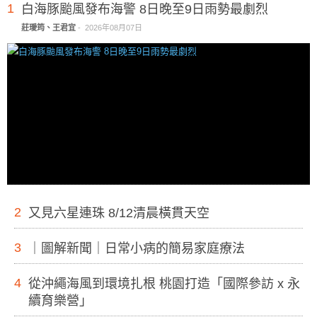
1
白海豚颱風發布海警 8日晚至9日雨勢最劇烈
莊璦筠、王君宜
-
2026年08月07日
2
又見六星連珠 8/12清晨橫貫天空
3
｜圖解新聞｜日常小病的簡易家庭療法
4
從沖繩海風到環境扎根 桃園打造「國際參訪 x 永
續育樂營」