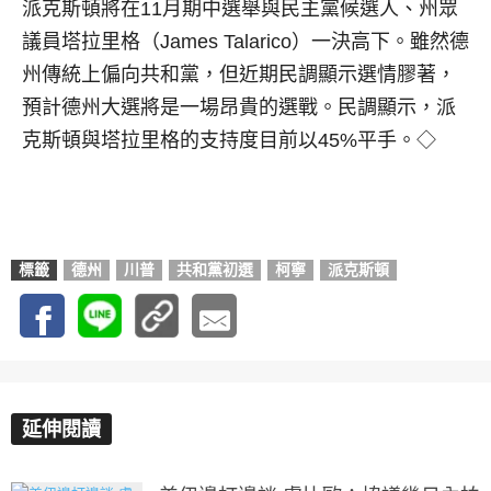
派克斯頓將在11月期中選舉與民主黨候選人、州眾
議員塔拉里格（James Talarico）一決高下。雖然德
州傳統上偏向共和黨，但近期民調顯示選情膠著，
預計德州大選將是一場昂貴的選戰。民調顯示，派
克斯頓與塔拉里格的支持度目前以45%平手。◇
標籤
德州
川普
共和黨初選
柯寧
派克斯頓
延伸閱讀