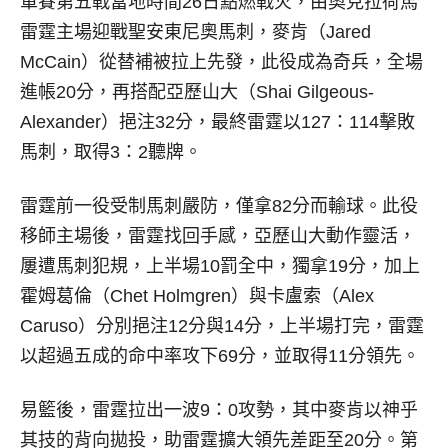
軍賽第五戰當地時間26日點燃戰火，由奧克拉荷馬
雷霆主場迎戰聖安東尼奧馬刺，麥肯（Jared
McCain）從替補被拉上先發，此役成為奇兵，全場
進帳20分，再搭配亞歷山大（Shai Gilgeous-
Alexander）挹注32分，最終雷霆以127：114擊敗
馬刺，取得3：2聽牌。
雷霆前一役受制馬刺嚴防，僅拿82分而輸球。此役
移師主場後，雷霆找回手感，亞歷山大動作靈活，
屢遭馬刺犯規，上半場10罰全中，獨拿19分，加上
霍姆葛倫（Chet Holmgren）與卡盧索（Alex
Caruso）分別挹注12分與14分，上半場打完，雷霆
以超過五成的命中率攻下69分，並取得11分領先。
易籃後，雷霆拉出一波9：0攻勢，其中麥肯以神乎
其技的背向拋投，助雷霆擴大領先差距至20分。第