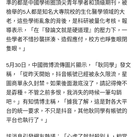
準的都是中國學術圈頂尖青年學者和頂級期刊，被
檢舉的5人都是知名大專院校的生化醫學領域的大
老，這些學術亂象的背後，是科研被量化考核。報
導表示，「在『發論文就是硬道理』的壓力下，一
些學者不惜抄襲拼湊、造假應付，校方也睜隻眼閉
隻眼。」
5月30日，中國微博流傳圖片顯示，「耿同學」發文
稱，「從昨天開始，抖音帳號已經被永久限流，星
圖商單永久封禁。如果後面澈底沒了，請記得俺不
是孬種。不管之前多恨，我消失的時候一筆勾銷
吧。」有知情博主稱，「據我了解，這是對各大平
台的統一要求，不只是抖音，其他耿同學有帳號的
平台也執行了。」
該消息引發網友熱議：「心虛了就封殺別人，相當