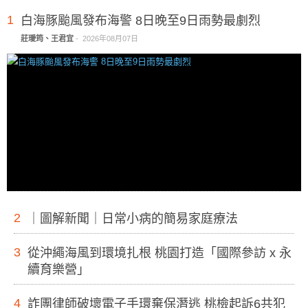
1
白海豚颱風發布海警 8日晚至9日雨勢最劇烈
莊璦筠、王君宜
-
2026年08月07日
2
｜圖解新聞｜日常小病的簡易家庭療法
3
從沖繩海風到環境扎根 桃園打造「國際參訪 x 永
續育樂營」
4
詐團律師破壞電子手環棄保潛逃 桃檢起訴6共犯