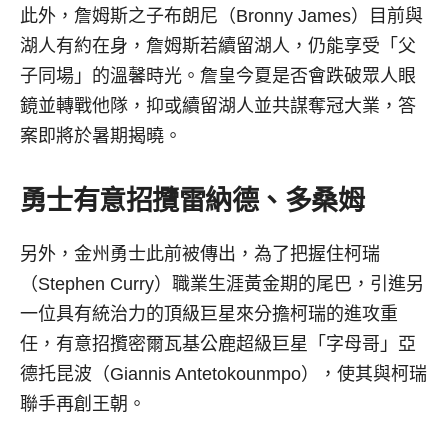
此外，詹姆斯之子布朗尼（Bronny James）目前與
湖人有約在身，詹姆斯若續留湖人，仍能享受「父
子同場」的溫馨時光。詹皇今夏是否會跌破眾人眼
鏡並轉戰他隊，抑或續留湖人並共謀奪冠大業，答
案即將於暑期揭曉。
勇士有意招攬雷納德、多桑姆
另外，金州勇士此前被傳出，為了把握住柯瑞
（Stephen Curry）職業生涯黃金期的尾巴，引進另
一位具有統治力的頂級巨星來分擔柯瑞的進攻重
任，有意招攬密爾瓦基公鹿超級巨星「字母哥」亞
德托昆波（Giannis Antetokounmpo），使其與柯瑞
聯手再創王朝。