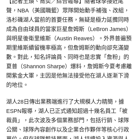
【記者王煥、喬奕／綜合報導】
隨著球季接近尾
聲，NBA（美國職籃）眾隊開始動手補強、改組，
洛杉磯湖人當前的首要任務，無疑是極力延攬同時
成為自由球員的當家巨星詹姆斯（LeBron James）
與明星後衛里維斯（Austin Reaves）。外界普遍預
期里維斯續留機率極高，但詹姆斯的動向卻充滿變
數。對此，知名評論員、同時也是忠實「詹粉」的
夏普（Shannon Sharpe）爆料，詹姆斯今夏考慮離
開紫金大軍，主因是他無法接受他在湖人逐漸下滑
的地位。
湖人28日傳出業務端進行了大規模人力精簡，據
ESPN報導，湖人已正式通知超過十幾名員工「被
裁員」，此次波及多個業務部門，包括行銷、球隊
公關、球隊內容創作以及企業合作夥伴等核心行政