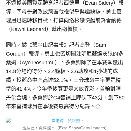
不過據美國資深體育記者西德里（Evan Sidery）報
導，字母哥對改披灣區戰袍似乎興趣缺缺，勇士管
理層迅速轉移目標，打算向洛杉磯快艇前鋒雷納德
（Kawhi Leonard）遞出橄欖枝。
同時，據《舊金山紀事報》記者高登（Sam
Gordon）報導，勇士也密切關注明尼蘇達灰狼的多
桑姆（Ayo Dosunmu）。多桑姆除了在本賽季繳出
14.8分場均得分、3.4籃板、3.6助攻和1抄截的成
績，投籃命中率高達52.1%，三分球命中率更是精
準的41.4%，今年季後賽更是大放異彩，首輪對陣
丹佛金塊，多桑姆於G4替補上陣砍下43分，創下50
年來替補球員在季後賽最高得分紀錄。◇
雷納德，資料照。（Ezra Shaw/Getty Images）