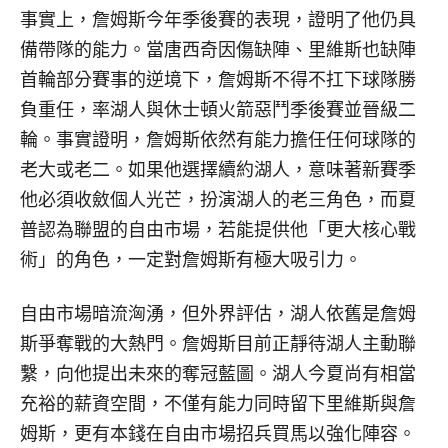
事實上，詹姆斯今年季後賽的表現，證明了他仍具
備帶隊的能力。當唐西奇因傷缺陣、里維斯也缺陣
首輪部分賽事的逆境下，詹姆斯不得不扛下球隊勝
負重任，率湖人與休士頓火箭惡鬥季後賽並晉級二
輪。事實證明，詹姆斯依然有能力擔任任何球隊的
老大或老二。如果他選擇續約湖人，意味著新賽季
他必須收斂個人光芒，扮演湖人的老三角色，而夏
普認為聯盟的自由市場，若能提供他「更大核心戰
術」的角色，一定對詹姆斯有極大吸引力。
自由市場暗流洶湧，但外界評估，湖人依舊是詹姆
斯爭奪戰的大熱門。詹姆斯目前正靜待湖人主動聯
繫，向他提出未來的奪冠藍圖。湖人今夏尚有相當
充裕的薪資空間，不僅有能力同時留下里維斯與詹
姆斯，更有本錢在自由市場招兵買馬以強化陣容。