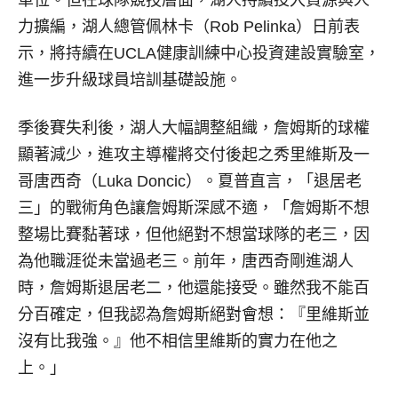
單位。但在球隊競技層面，湖人持續投入資源與人
力擴編，湖人總管佩林卡（Rob Pelinka）日前表
示，將持續在UCLA健康訓練中心投資建設實驗室，
進一步升級球員培訓基礎設施。
季後賽失利後，湖人大幅調整組織，詹姆斯的球權
顯著減少，進攻主導權將交付後起之秀里維斯及一
哥唐西奇（Luka Doncic）。夏普直言，「退居老
三」的戰術角色讓詹姆斯深感不適，「詹姆斯不想
整場比賽黏著球，但他絕對不想當球隊的老三，因
為他職涯從未當過老三。前年，唐西奇剛進湖人
時，詹姆斯退居老二，他還能接受。雖然我不能百
分百確定，但我認為詹姆斯絕對會想：『里維斯並
沒有比我強。』他不相信里維斯的實力在他之
上。」