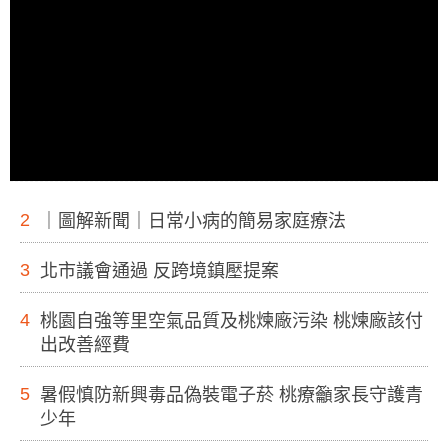
2
｜圖解新聞｜日常小病的簡易家庭療法
3
北市議會通過 反跨境鎮壓提案
4
桃園自強等里空氣品質及桃煉廠污染 桃煉廠該付
出改善經費
5
暑假慎防新興毒品偽裝電子菸 桃療籲家長守護青
少年