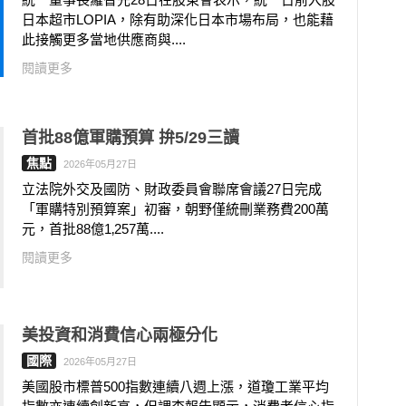
日本超市LOPIA，除有助深化日本市場布局，也能藉
此接觸更多當地供應商與....
閱讀更多
首批88億軍購預算 拚5/29三讀
焦點
2026年05月27日
立法院外交及國防、財政委員會聯席會議27日完成
「軍購特別預算案」初審，朝野僅統刪業務費200萬
元，首批88億1‚257萬....
閱讀更多
美投資和消費信心兩極分化
國際
2026年05月27日
美國股市標普500指數連續八週上漲，道瓊工業平均