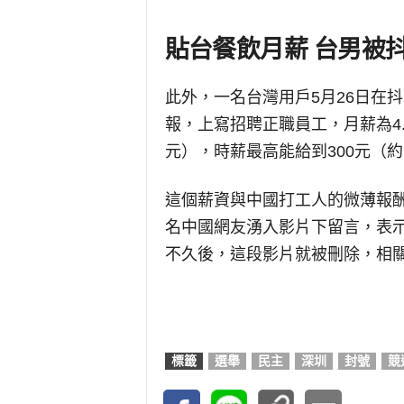
貼台餐飲月薪 台男被
此外，一名台灣用戶5月26日在
報，上寫招聘正職員工，月薪為4.5
元），時薪最高能給到300元（約
這個薪資與中國打工人的微薄報
名中國網友湧入影片下留言，表
不久後，這段影片就被刪除，相
標籤
選舉
民主
深圳
封號
競