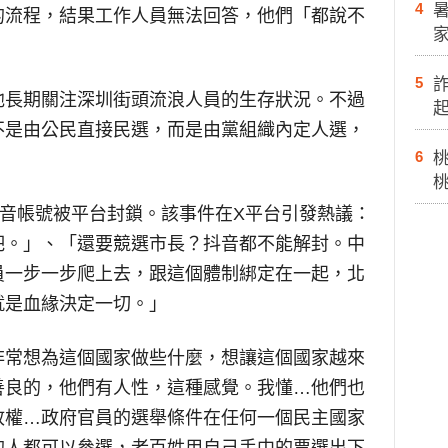
4
的流程，結果工作人員無法回答，他們「都說不
5
他長期關注深圳街頭流浪人員的生存狀況。不過
不是由公民直接民選，而是由黨組織內定人選，
6
抖音帳號被平台封鎖。該事件在X平台引發熱議：
吧。」、「還要競選市長？抖音都不能解封。中
員一步一步爬上去，跟這個體制綁定在一起，北
就是血緣決定一切。」
非常想為這個國家做些什麼，想讓這個國家越來
善良的，他們有人性，這種感覺。我懂…他們也
政權…政府官員的選舉條件在任何一個民主國家