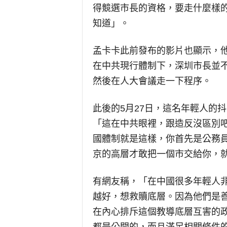
得競選市長的資格，要走什麼樣
知道」。
孟卡卡此前發布的影片也顯示，
在中共現行體制下，深圳市長並
然後在人大會議走一下程序。
此後的5月27日，這名年輕人的
「這在中共眼裡，跟造反沒區別
國體制就是這樣，你首先是公務
京的高層才敢把一個市交給你，
有網友稱，「在中國很多年輕人
越好，想救贖底層。因為他們是
在內心排斥這個教導底層互害的