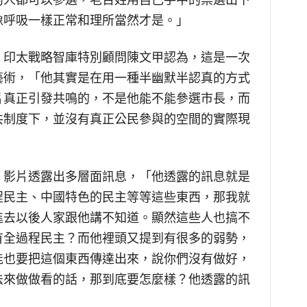
的人都可以參選，老百姓用自己手中的票選出下
像呼吸一樣正常和理所當然才是。」
，印太戰略智庫特別顧問陳文甲認為，這是一次
藝術，「他其實是在用一種半幽默半認真的方式
片真正引發共鳴的，不是他能不能參選市長，而
共制度下，並沒有真正公民參與的空間的實際現
，影片透露出多層面訊息，「他透露的訊息就是
程民主、中國特色的民主等等這些東西，那我就
進去以後人家跟他講不知道。顯然這些人也搞不
有全過程民主？而他裡頭又提到有很多的弱勢，
能也要把這個東西傳達出來，說你們沒有做好，
法來做做看的話，那到底要怎麼樣？他透露的訊