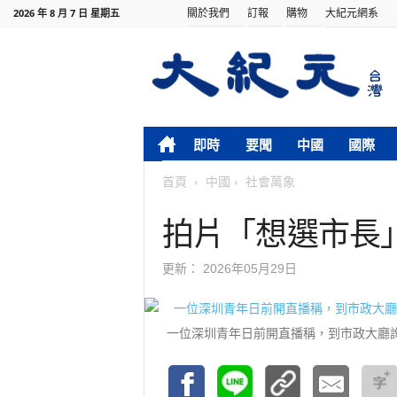
關於我們
訂報
購物
大紀元網系
2026 年 8 月 7 日 星期五
即時
要聞
中國
國際
首頁
中國
社會萬象
拍片「想選市長
更新：
2026年05月29日
一位深圳青年日前開直播稱，到市政大廳