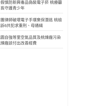
暑假慎防新興毒品偽裝電子菸 桃療籲
家長守護青少年
詐團律師破壞電子手環棄保潛逃 桃檢
起訴6共犯求重刑、母通緝
桃園自強等里空氣品質及桃煉廠污染
桃煉廠該付出改善經費