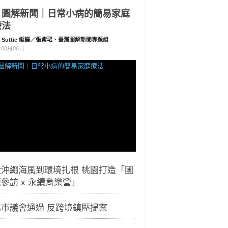
｜圖解新聞｜日常小病的簡易家庭
療法
a Suttie 編譯／張紫珺、臺灣圖解新聞專題組
-
年08月06日
從沖繩海風到環境扎根 桃園打造「國
參訪 x 永續育樂營」
北市議會通過 反跨境鎮壓提案