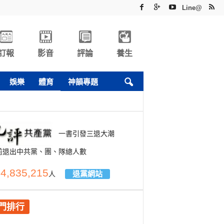
Line@
訂報
影音
評論
養生
娛樂
體育
神韻專題
一書引發三退大潮
前退出中共黨、團、隊總人數
4,835,215
退黨網站
人
門排行