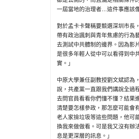
都是公開的，而且滿足相關條件
一屆當地的治理者…這件事應該
對於孟卡卡聲稱要競選深圳市長
帶有政治諷刺與青年焦慮的行為
去測試中共體制的邊界。因為影
是很多年輕人從中可以看得到中
實。」
中原大學兼任副教授劉文斌認為
說，共產黨一直跟我們講說全過
去問官員看看你們懂不懂？結果
清楚要怎樣參政，那怎麼可能會
老人家撿垃圾等這些問題，他可
換我來做做看。可是我又沒有辦
息是更深層的訊息。」