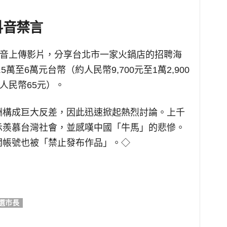
抖音
禁言
抖音上傳影片，分享台北市一家火鍋店的招聘海
萬至6萬元台幣（約人民幣9,700元至1萬2,900
人民幣65元）。
酬構成巨大反差，因此迅速掀起熱烈討論。上千
示羨慕台灣社會，並感嘆中國「牛馬」的悲慘。
關帳號也被「禁止發布作品」。◇
選市長