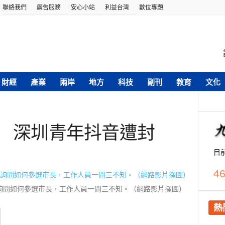
聯絡我們
廣告服務
安心小站
利益台灣
數位專題
財經
產業
兩岸
地方
科技
副刊
教育
文化
」 深圳青年抖音遭封
目
46
詢問如何參選市長，工作人員一問三不知。（網路影片擷圖）
熱