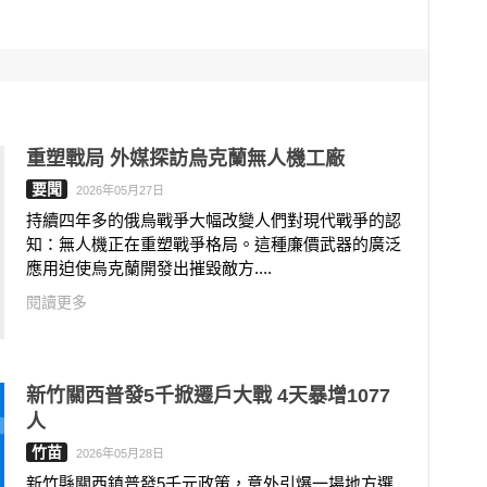
重塑戰局 外媒探訪烏克蘭無人機工廠
要聞
2026年05月27日
持續四年多的俄烏戰爭大幅改變人們對現代戰爭的認
知：無人機正在重塑戰爭格局。這種廉價武器的廣泛
應用迫使烏克蘭開發出摧毀敵方....
閱讀更多
新竹關西普發5千掀遷戶大戰 4天暴增1077
人
竹苗
2026年05月28日
新竹縣關西鎮普發5千元政策，意外引爆一場地方選