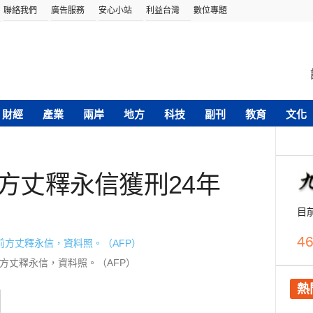
聯絡我們
廣告服務
安心小站
利益台灣
數位專題
財經
產業
兩岸
地方
科技
副刊
教育
文化
林方丈釋永信獲刑24年
目
46
方丈釋永信，資料照。（AFP）
熱