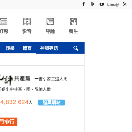
Line@
訂報
影音
評論
養生
娛樂
體育
神韻專題
一書引發三退大潮
前退出中共黨、團、隊總人數
4,832,624
退黨網站
人
門排行