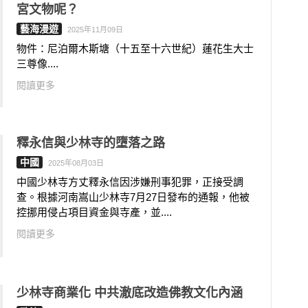
宮文物呢？
藝海漫遊
2025年11月09日
物件：尼泊爾木斯塘（十五至十六世紀）蓮花生大士
三尊像....
閱讀更多
釋永信與少林寺的墮落之路
中國
2025年08月03日
中國少林寺方丈釋永信因涉嫌刑事犯罪，正接受調
查。根據河南嵩山少林寺7月27日發布的通報，他被
控挪用侵占項目資金與寺產，並....
閱讀更多
少林寺商業化 中共澈底改造佛教文化內涵