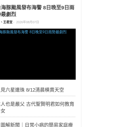
白海豚颱風發布海警 8日晚至9日雨
勢最劇烈
、王君宜
-
2026年08月07日
見六星連珠 8/12清晨橫貫天空
偉人也是嚴父 古代聖賢明君如何教育
子女
｜圖解新聞｜日常小病的簡易家庭療