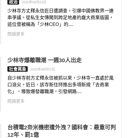
政治
2025年08月03日
少林寺方丈釋永信近日遭調查，引爆中國佛教界一連
串爭議。從私生女傳聞到跨足地產的龐大商業版圖，
這位曾被稱為「少林CEO」的....
閱讀更多
少林寺爆離職潮 一週30人出走
社會萬象
2025年08月07日
自少林寺前方丈釋永信被抓以來，少林寺一直處於風
口浪尖。近日，該寺新住持推出多項新規「去商業
化」，導致爆發離職潮，引發網路....
閱讀更多
台積電2奈米機密遭外洩？國科會：最重可判
12年、罰1億