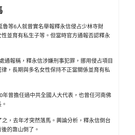
馬
釋延魯等6人就曾實名舉報釋永信侵占少林寺財
女性並育有私生子等。但當時官方通報否認釋永
理處通報稱，釋永信涉嫌刑事犯罪，挪用侵占項目
戒律，長期與多名女性保持不正當關係並育有私
。
20年曾擔任過中共全國人大代表，也曾任河南佛
長。
了之，去年才突然落馬。輿論分析，釋永信倒台
背後的靠山倒了。