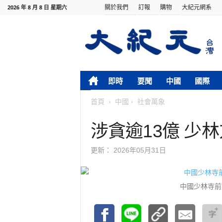
關於我們
訂報
購物
大紀元網系
2026 年 8 月 8 日 星期六
即時
要聞
中國
國際
首頁
中國
社會萬象
涉貪逾13億 少
更新：
2026年05月31日
中國少林寺前