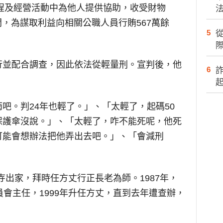
工程及經營活動中為他人提供協助，收受財物
22年間，為謀取利益向相關公職人員行賄567萬餘
5
際
行並配合調查，因此依法從輕量刑。宣判後，他
6
吧。判24年也輕了。」、「太輕了，起碼50
保護傘沒說。」、「太輕了，咋不能死呢，他死
可能會想辦法把他弄出去吧。」、「會減刑
林寺出家，拜時任方丈行正長老為師。1987年，
員會主任，1999年升任方丈，直到去年遭查辦，