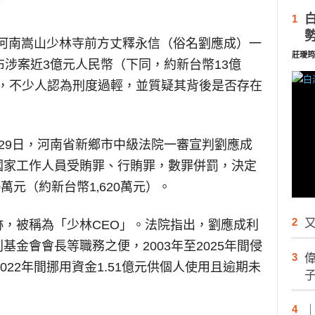
1
河南嵩山少林寺前方丈釋永信（俗名劉應成）一
莊璦筠
布涉案近3億元人民幣（下同，約新台幣13億
熱議，不少人認為刑度過輕，並質疑其背後是否存在
29日，河南省新鄉市中級法院一審宣判劉應成
國家工作人員受賄罪、行賄罪，數罪併罰，決定
萬元（約新台幣1‚620萬元）。
2
又
，被稱為「少林CEO」。法院指出，劉應成利
金會會長等職務之便，2003年至2025年間侵
3
至2022年間挪用資金1.51億元供個人使用且逾期未
4