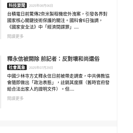
科技要聞
2025年08月06日
台積電日前驚傳2奈米製程機密外洩案，引發各界對
國家核心關鍵技術保護的關注。國科會6日強調，
《國家安全法》中「經濟間諜罪」....
閱讀更多
釋永信被開除 前記者：反對壞和尚還俗
社會萬象
2025年07月29日
中國少林寺方丈釋永信日前被帶走調查，中共佛教協
會隨即做出「政治表態」，註銷其度牒（舊時官府發
給合法出家人的證明文件）。但....
閱讀更多