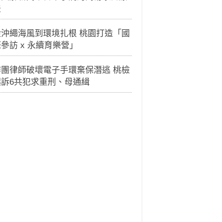
法
從沖繩海風到環境扎根 桃園打造「國
參訪 x 永續育樂營」
詐團律師破壞電子手環棄保潛逃 桃檢
起訴6共犯求重刑、母通緝