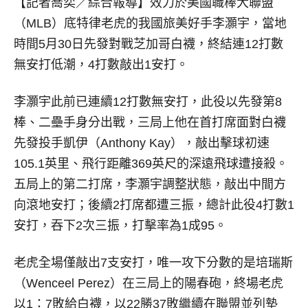
【記者喬奕／綜合報導】
效力於美國職棒大聯盟
（MLB）底特律老虎的我國旅美好手李灝宇，當地
時間5月30日先發對戰芝加哥白襪，終結連12打數
無安打低潮，4打數敲出1安打。
李灝宇此前已連續12打數無安打，此役以先發第8
棒、二壘手身分出戰，三局上他在首打席面對白襪
先發投手凱伊（Anthony Kay），敲出擊球初速
105.1英里、飛行距離369英尺的深遠飛球遭接殺。
五局上的第二打席，李灝宇調整狀態，敲出中間方
向滾地安打；後續2打席都遭三振，總計此役4打數1
安打，吞下2次三振，打擊率為1成95。
老虎全場僅敲出7支安打，唯一攻下分數的是培瑞斯
（Wenceel Perez）在三局上的陽春砲，終場老虎
以1：7敗給白襪，以22勝37敗繼續在聯盟並列墊