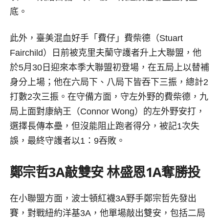
底。
此外，臺美混血好手「費仔」費柴德（Stuart
Fairchild）日前被克里夫蘭守護者升上大聯盟，他
於5月30日迎來本季大聯盟初登場，在五局上以替補
身分上場；他在六局下、八局下皆吞下三振，總計2
打數2次三振。在守備方面，守左外野的費柴德，九
局上面對康納王（Connor Wong）的左外野安打，
選擇長傳本壘，但沒能阻止跑者得分，被記1次失
誤，最終守護者以1：9吞敗。
鄭宗哲3A敲雙安 林盛恩1A奪勝投
在小聯盟方面，波士頓紅襪3A野手鄭宗哲先發出
賽，對戰紐約洋基3A，他單場敲出雙安，包括二局