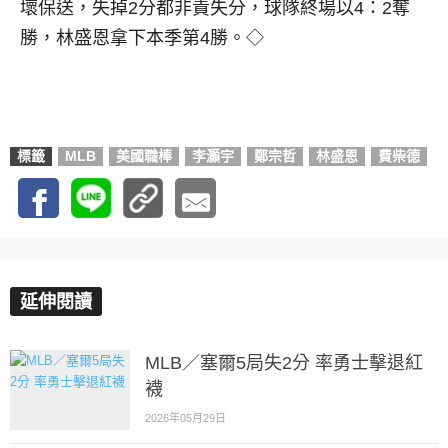
壞保送，失掉2分都非責失分，球隊終場以4：2奪
勝，林盛恩拿下本季第4勝。◇
標籤
MLB
美國職棒
李灝宇
鄭宗哲
林盛恩
費柴德
延伸閱讀
MLB／塞爾5局失2分 率勇士擊退紅
襪
2026年05月29日