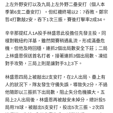
上左外野安打以及九局上左外野二壘安打（個人本
季第6支二壘安打）。但紅襪終場以2：7吞敗。鄭宗
哲4打數敲2安，吞下1次三振，賽後打擊率2成34。
辛辛那提紅人1A投手林盛恩此役擔任先發主投，同
樣對戰紐約洋基，雖然開賽稍遇亂流，形成滿壘危
機，但他及時回穩，連抓2個出局數安全下莊；二局
上林盛恩保送首名打者，接著連抓3個出局數、凍結
對手攻勢，三局上則是讓對手3上3下。
林盛恩四局上被敲出2支安打，在2人出局、壘上有
人的狀況下，隊友發生守備失誤，導致失2分，不過
他隨即以三振抓下出局數，阻止失分危機擴大。五
局上2人出局後，林盛恩再被敲安未掉分，總計投5
局用78球，被敲出5支安打，投出5次三振、2次四