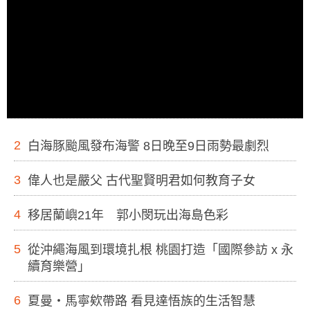
2
白海豚颱風發布海警 8日晚至9日雨勢最劇烈
3
偉人也是嚴父 古代聖賢明君如何教育子女
4
移居蘭嶼21年 郭小閔玩出海島色彩
5
從沖繩海風到環境扎根 桃園打造「國際參訪 x 永
續育樂營」
6
夏曼・馬寧欸帶路 看見達悟族的生活智慧