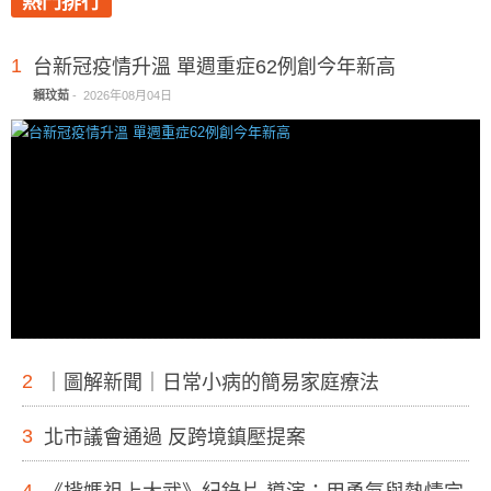
熱門排行
1
台新冠疫情升溫 單週重症62例創今年新高
賴玟茹
-
2026年08月04日
2
｜圖解新聞｜日常小病的簡易家庭療法
3
北市議會通過 反跨境鎮壓提案