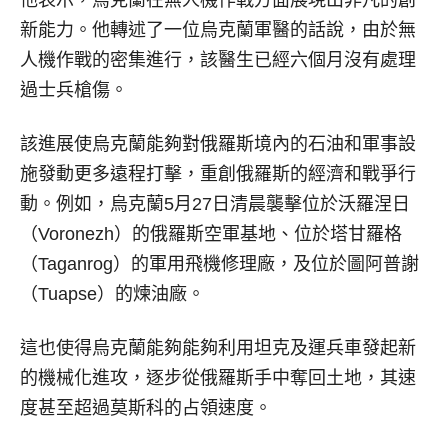
他表示，烏克蘭在無人機作戰方面展現出非凡的創
新能力。他轉述了一位烏克蘭軍醫的話說，由於無
人機作戰的密集進行，該醫生已經六個月沒有處理
過士兵槍傷。
該進展使烏克蘭能夠對俄羅斯境內的石油和軍事設
施發動更多遠程打擊，重創俄羅斯的經濟和戰爭行
動。例如，烏克蘭5月27日清晨襲擊位於沃羅涅日
（Voronezh）的俄羅斯空軍基地、位於塔甘羅格
（Taganrog）的軍用飛機修理廠，及位於圖阿普謝
（Tuapse）的煉油廠。
這也使得烏克蘭能夠能夠利用坦克及運兵車發起新
的機械化進攻，逐步從俄羅斯手中奪回土地，其速
度甚至超過莫斯科的占領速度。