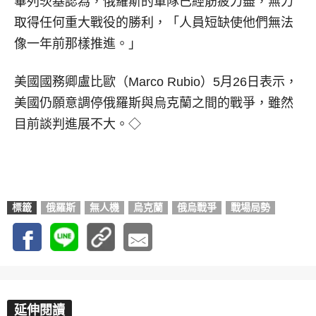
畢列茨基認為，俄羅斯的軍隊已經筋疲力盡，無力
取得任何重大戰役的勝利，「人員短缺使他們無法
像一年前那樣推進。」
美國國務卿盧比歐（Marco Rubio）5月26日表示，
美國仍願意調停俄羅斯與烏克蘭之間的戰爭，雖然
目前談判進展不大。◇
標籤
俄羅斯
無人機
烏克蘭
俄烏戰爭
戰場局勢
延伸閱讀