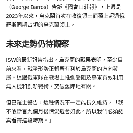
（George Barros）告訴《國會山莊報》，上週是
2023年以來，烏克蘭首次在收復領土面積上超過俄
羅斯同期占領的烏克蘭領土。
未來走勢仍待觀察
ISW的最新報告指出，烏克蘭的戰果表明，至少目
前來看，戰爭形勢正朝著有利於烏克蘭的方向發
展。這跟俄軍隊在戰場上推進受阻及烏軍有效利用
無人機和創新戰術，突破舊陣地有關。
但巴羅士警告，這種情況不一定能長久維持，「我
不敢斷言九個月後情況還會如此。所以我們必須認
真看待這段時期。」