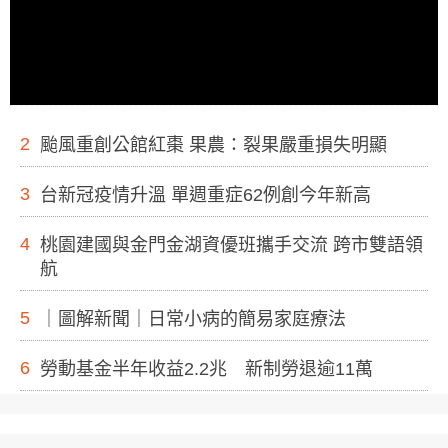
2
颱風重創公館紅棗 果農：裂果嚴重損失明顯
3
台新冠疫情升溫 單週重症62例創今年新高
4
桃園建國與金門金湖資優班攜手交流 跨市雙語領
航
5
｜圖解新聞｜日常小病的簡易家庭療法
6
勞動基金半年收益2.2兆 新制勞退逾11萬