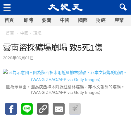
首頁
即時
要聞
中國
國際
財經
產業
首頁
中國
環境
雲南盜採礦場崩塌 致5死1傷
2026年06月01日
圖為示意圖。圖為陝西神木附近紅柳林煤礦，非本文報導的煤礦。
（WANG ZHAO/AFP via Getty Images）