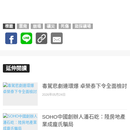
標籤
雲南
崩塌
礦災
死傷
盜採礦場
延伸閱讀
毒駕悲劇連環爆 卓榮泰下令全面檢討
2026年05月24日
SOHO中國創辦人潘石屹：陸房地產
業成龐氏騙局