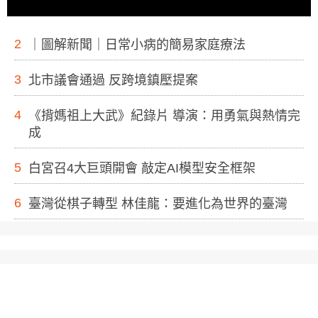
2
｜圖解新聞｜日常小病的簡易家庭療法
3
北市議會通過 反跨境鎮壓提案
4
《揹媽祖上大武》紀錄片 導演：用勇氣與熱情完
成
5
白宮召4大巨頭開會 敲定AI模型安全框架
6
臺灣從棋子轉型 林佳龍：要進化為世界的臺灣