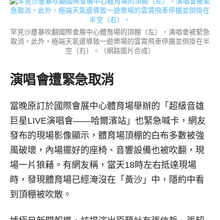
罕見沙塵暴吹翻國際會展中心體育場的頂棚（左），演唱會被緊急
取消。此外，極端天氣還導致一遊樂場的雲霄飛車停擺並倒掛在半
空（右）。（網路圖片合成）
演唱會遭緊急取消
當晚原訂於國際會展中心體育場舉辦的「超級音雄
巨星LIVE演唱會——哈爾濱站」也緊急喊卡，網友
發布的現場影像顯示，體育場頂棚的白布多數被強
風破壞，內場擺好的座椅、音響設備也被吹翻，現
場一片狼藉。有網友稱，當天18時左右抵達現場
時，發現體育場已經淹沒在「黃沙」中，隱約中看
到頂棚被吹散。