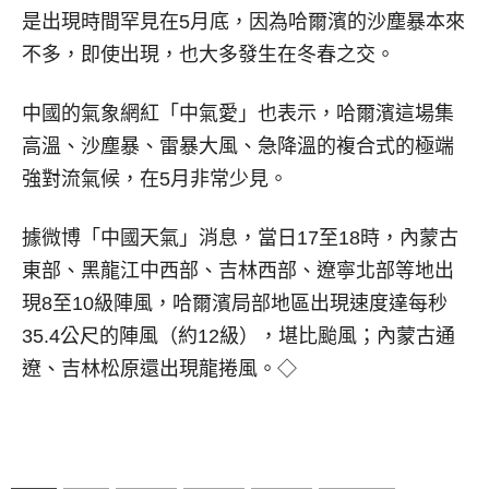
是出現時間罕見在5月底，因為哈爾濱的沙塵暴本來
不多，即使出現，也大多發生在冬春之交。
中國的氣象網紅「中氣愛」也表示，哈爾濱這場集
高溫、沙塵暴、雷暴大風、急降溫的複合式的極端
強對流氣候，在5月非常少見。
據微博「中國天氣」消息，當日17至18時，內蒙古
東部、黑龍江中西部、吉林西部、遼寧北部等地出
現8至10級陣風，哈爾濱局部地區出現速度達每秒
35.4公尺的陣風（約12級），堪比颱風；內蒙古通
遼、吉林松原還出現龍捲風。◇