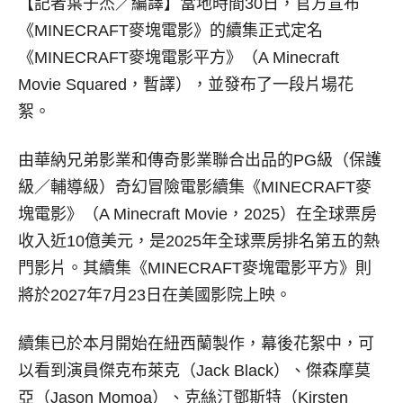
【記者葉子杰／編譯】
當地時間30日，官方宣布
《MINECRAFT麥塊電影》的續集正式定名
《MINECRAFT麥塊電影平方》（A Minecraft
Movie Squared，暫譯），並發布了一段片場花
絮。
由華納兄弟影業和傳奇影業聯合出品的PG級（保護
級／輔導級）奇幻冒險電影續集《MINECRAFT麥
塊電影》（A Minecraft Movie，2025）在全球票房
收入近10億美元，是2025年全球票房排名第五的熱
門影片。其續集《MINECRAFT麥塊電影平方》則
將於2027年7月23日在美國影院上映。
續集已於本月開始在紐西蘭製作，幕後花絮中，可
以看到演員傑克布萊克（Jack Black）、傑森摩莫
亞（Jason Momoa）、克絲汀鄧斯特（Kirsten