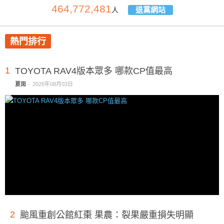
464,772,481
退黨網站
人
熱門排行
1
TOYOTA RAV4版本眾多 哪款CP值最高
夏雨
-
2026年08月03日
2
颱風重創公館紅棗 果農：裂果嚴重損失明顯