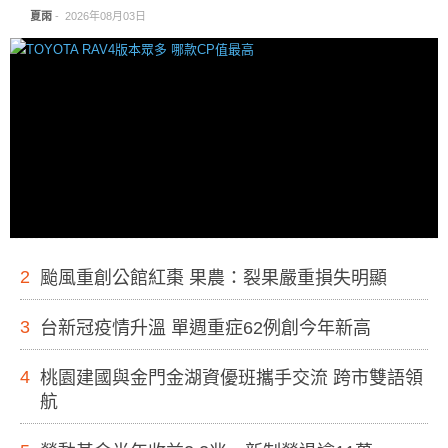
夏雨
-
2026年08月03日
2
颱風重創公館紅棗 果農：裂果嚴重損失明顯
3
台新冠疫情升溫 單週重症62例創今年新高
4
桃園建國與金門金湖資優班攜手交流 跨市雙語領
航