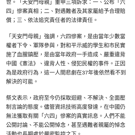
世。「天安門母親」重申三項訴求：一、公布「六
四」慘案真相；二、對遇難者及其家屬給予合理賠
償；三、依法追究責任者的法律責任。
「天安門母親」強調，六四慘案，是由當年少數當
權者下令、軍隊參與，對和平示威的學生和市民實
施了血腥鎮壓，是由當年政府一手造成、嚴重違背
中國《憲法》、違背人性、侵犯民權的事件。正因
為是政府行為，這一人間悲劇在37年後依然看不到
解決的可能。
祭文表示，政府至今仍採取迴避、不解決、全面壓
制言論的態度。儘管資訊技術高度發達，在中國仍
無法獲取有關「六四」慘案的真實訊息。人們不能
公開討論、不能公開悼念，甚至遇難者親屬的悼念
活動也長期處於嚴密監控之下。