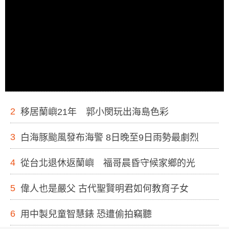
2
移居蘭嶼21年 郭小閔玩出海島色彩
3
白海豚颱風發布海警 8日晚至9日雨勢最劇烈
4
從台北退休返蘭嶼 福哥晨昏守候家鄉的光
5
偉人也是嚴父 古代聖賢明君如何教育子女
6
用中製兒童智慧錶 恐遭偷拍竊聽