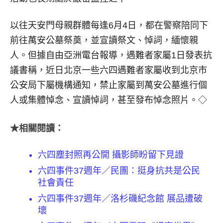
以往天安門母親群體每逢6月4日，都在警察陪同下
前往萬安公墓祭奠，並宣讀祭文、悼詞，緬懷親
人。但據自由亞洲電台報導，遇難者家屬1日發表抗
議書稱，近日北京一些六四遇難者家屬收到北京市
公安局下屬機構通知，禁止家屬到萬安公墓進行個
人或集體悼念、宣讀悼詞，甚至發布悼念照片。◇
★相關閱讀：
六四塵封照再公開 攝影師盼留下見證
六四事件37週年／民團：挺身抗共是公民
社會責任
六四事件37週年／洛杉磯紀念館 展品遭破
壞