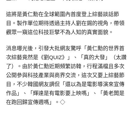
這將是黃仁勳在全球範圍內首度登上綜藝談話節
目。製作單位期待透過主持人劉在錫的視角，帶領
觀眾一窺這位科技巨擘不為人知的真實面貌。
消息曝光後，引發大批網友驚呼「黃仁勳的世界首
次綜藝竟然是《劉QUIZ》」、「真的大發」（太讚
了）。由於黃仁勳近期頻繁訪韓，行程滿檔且多次
公開參與科技產業與商界交流，這次又要上綜藝節
目，不少韓國網友調侃「還以為是電影導演來宣傳
作品」、「輝達是有電影要上映嗎」、「黃老闆是
在跑回歸宣傳週嗎」。◇