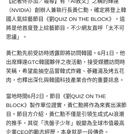
【記者佟亦加／報導】
有「AI教父」之稱的輝達
（NVIDIA）創辦人兼執行長黃仁勳，確定將登上韓
國人氣綜藝節目《劉QUIZ ON THE BLOCK》。這
將是他首度登上綜藝節目，不少網友直呼「太不可
思議」。
黃仁勳先前受訪時透露即將訪問韓國。6月1日，他
出席輝達GTC韓國夥伴之夜活動，接受媒體訪問時
笑稱，希望能抽空品嘗韓式炸雞、蔘雞湯及烤五花
肉，也釋出深化與韓國科技產業合作的重要訊息。
當地時間6月2日，節目《劉QUIZ ON THE
BLOCK》製作單位證實，黃仁勳將作為來賓出演節
目。節目方介紹，黃仁勳不僅是引領生成式AI浪潮
的推手，其從「洗盤子少年」蛻變為全球市值最高
企業CEO的勵志經歷，本身就是一段傳奇。