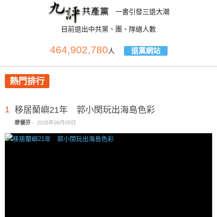
一書引發三退大潮
目前退出中共黨、團、隊總人數
464,902,780
退黨網站
人
熱門排行
1
移居蘭嶼21年 郭小閔玩出海島色彩
廖儷芬
-
2026年08月09日