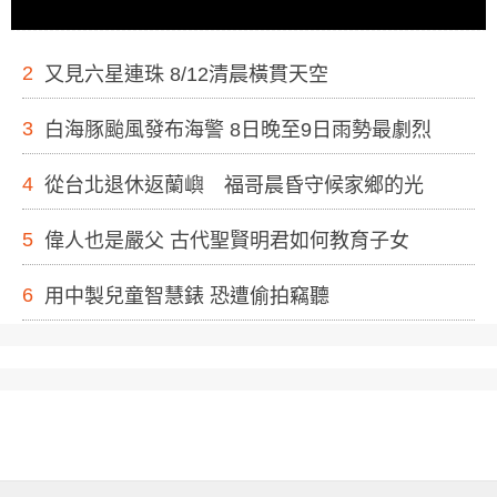
2
又見六星連珠 8/12清晨橫貫天空
3
白海豚颱風發布海警 8日晚至9日雨勢最劇烈
4
從台北退休返蘭嶼 福哥晨昏守候家鄉的光
5
偉人也是嚴父 古代聖賢明君如何教育子女
6
用中製兒童智慧錶 恐遭偷拍竊聽